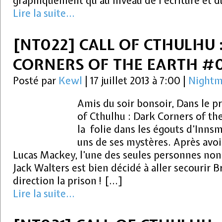
graphiquement qu’au niveau de l’écriture et 
Lire la suite...
[NT022] CALL OF CTHULHU 
CORNERS OF THE EARTH #
Posté par
Kewl
|
17 juillet 2013 à 7:00
|
Nightm
Amis du soir bonsoir, Dans le p
of Cthulhu : Dark Corners of th
la folie dans les égouts d’Inns
uns de ses mystères. Après avoi
Lucas Mackey, l’une des seules personnes non a
Jack Walters est bien décidé à aller secourir
direction la prison ! […]
Lire la suite...