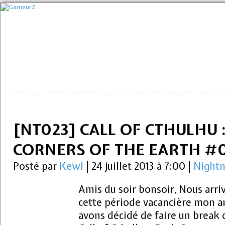
ARTICLES
VIDÉOGRAPHIES
DLC
LE COIN DES GAMEURZ
NOS CO
[NT023] CALL OF CTHULHU 
CORNERS OF THE EARTH #
Posté par
Kewl
|
24 juillet 2013 à 7:00
|
Nightm
Amis du soir bonsoir, Nous arri
cette période vacancière mon 
avons décidé de faire un break 