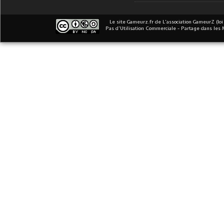
Le site Gameurz.fr
de
L'association GameurZ (loi
Pas d’Utilisation Commerciale - Partage dans les