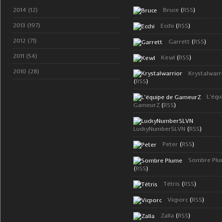
2014 (12)
Bruce
(
RSS
)
2013 (197)
Ecchi
(
RSS
)
2012 (71)
Garrett
(
RSS
)
2011 (54)
Kewl
(
RSS
)
2010 (28)
Krystalwarr
(
RSS
)
L'équ
GameurZ
(
RSS
)
LuckyNumberSLVN
(
RSS
)
Peter
(
RSS
)
Sombre Pl
(
RSS
)
Tétris
(
RSS
)
Vicporc
(
RSS
)
Zalla
(
RSS
)