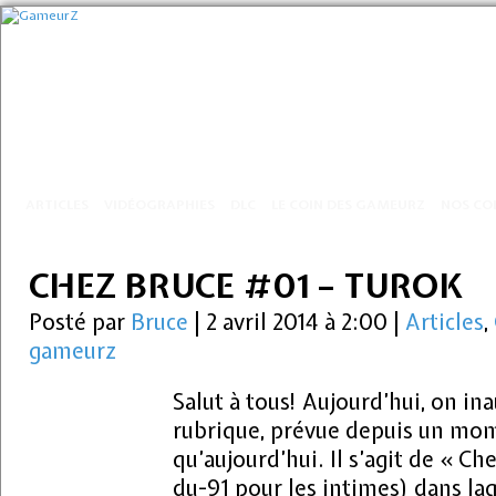
ARTICLES
VIDÉOGRAPHIES
DLC
LE COIN DES GAMEURZ
NOS CO
CHEZ BRUCE #01 – TUROK
Posté par
Bruce
|
2 avril 2014 à 2:00
|
Articles
,
gameurz
Salut à tous! Aujourd’hui, on in
rubrique, prévue depuis un mom
qu’aujourd’hui. Il s’agit de « 
du-91 pour les intimes) dans laq