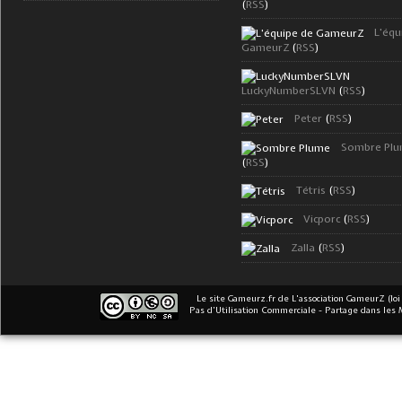
(
RSS
)
L'équ
GameurZ
(
RSS
)
LuckyNumberSLVN
(
RSS
)
Peter
(
RSS
)
Sombre Pl
(
RSS
)
Tétris
(
RSS
)
Vicporc
(
RSS
)
Zalla
(
RSS
)
Le site Gameurz.fr
de
L'association GameurZ (loi
Pas d’Utilisation Commerciale - Partage dans les