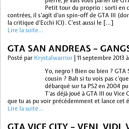
pierre, je vais vous parler de GT
Petit tour du proprio : sorti e
contrées, il s’agit d’un spin-off de GTA III (d
la critique d’Ecchi ICI). C’est aussi le […]
Lire la suite...
GTA SAN ANDREAS – GANG
Posté par
Krystalwarrior
|
11 septembre 2013 
Yo, negro ! Bien ou bien ? GTA 
cousin ? Bah si tu vois pas c’que
débarqué sur ta PS2 en 2004 pui
T’as déjà joué à GTA III ou Vice 
que tu as pu voir précédemment et lance cet 
Lire la suite...
GTA VICE CITY – VENI, VIDI,