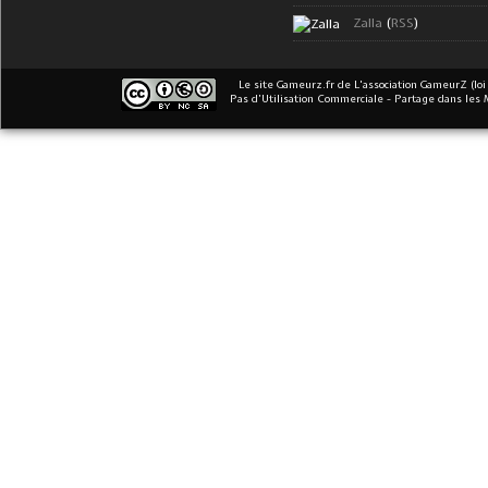
Zalla
(
RSS
)
Le site Gameurz.fr
de
L'association GameurZ (loi
Pas d’Utilisation Commerciale - Partage dans les