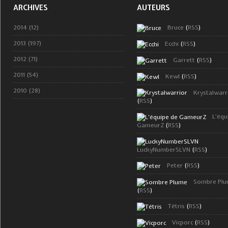
ARCHIVES
AUTEURS
2014 (12)
Bruce
(
RSS
)
2013 (197)
Ecchi
(
RSS
)
2012 (71)
Garrett
(
RSS
)
2011 (54)
Kewl
(
RSS
)
2010 (28)
Krystalwarr
(
RSS
)
L'équ
GameurZ
(
RSS
)
LuckyNumberSLVN
(
RSS
)
Peter
(
RSS
)
Sombre Pl
(
RSS
)
Tétris
(
RSS
)
Vicporc
(
RSS
)