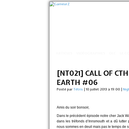
ARTICLES
VIDÉOGRAPHIES
DLC
LE C
[NT021] CALL OF CT
EARTH #06
Posté par
Tétris
|
10 juillet 2013 à 19:00
|
Nig
Amis du soir bonsoir,
Dans le précédent épisode notre cher Jack Wa
dans les tréfonds d’Innsmouth et a dû lutte
nous sommes en deuil mais pas le temps de sou