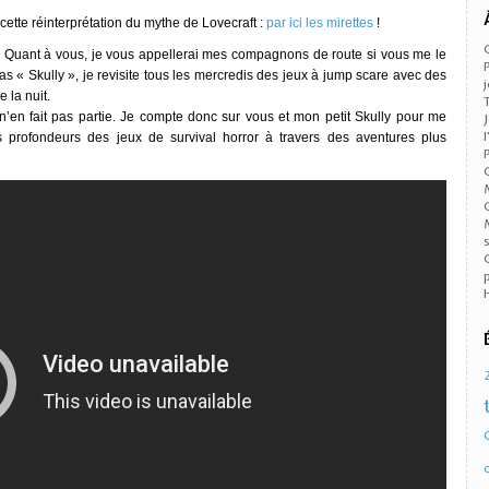
ette réinterprétation du mythe de Lovecraft :
par ici les mirettes
!
. Quant à vous, je vous appellerai mes compagnons de route si vous me le
s « Skully », je revisite tous les mercredis des jeux à jump scare avec des
 la nuit.
n’en fait pas partie. Je compte donc sur vous et mon petit Skully pour me
es profondeurs des jeux de survival horror à travers des aventures plus