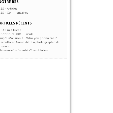
NOTRE RSS
RSS - Articles
RSS - Commentaires
ARTICLES RÉCENTS
2048 m’a tuer !
Chez Bruce #01 – Turok
Luigi’s Mansion 2 – Who you gonna call ?
Parenthèse Game Art: La photographie de
joueurs
NaissanceE – Beauté VS ventilateur