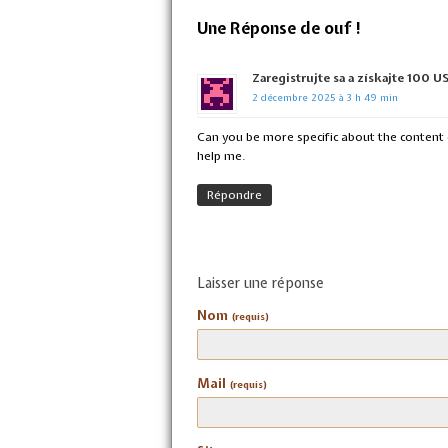
Une Réponse de ouf !
Zaregistrujte sa a získajte 100 
2 décembre 2025 à 3 h 49 min
Can you be more specific about the content o
help me.
Répondre
Laisser une réponse
Nom
(requis)
Mail
(requis)