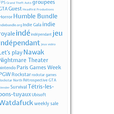
groupees
FPS
Grand Theft Auto
Guest
GTA
Headfirst Productions
Humble Bundle
Horror
indie
Indie Gala
indiebundle.org
indé
jeu
royale
indépendant
indépendant
Jeux vidéo
Nawak
Let's play
Nightmare Theater
Paris Games Week
nintendo
PGW
Rockstar
rockstar games
Rétrospective GTA
Rockstar North
Tétris-les-
Survival
Slender
bons-tuyaux
Ubisoft
Watdafuck
weekly sale