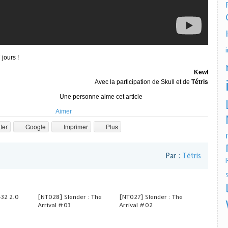
jours !
Kewl
Avec la participation de Skull et de
Tétris
Une personne aime cet article
Aimer
ter
Google
Imprimer
Plus
Par :
Tétris
32 2.0
[NT028] Slender : The
[NT027] Slender : The
Arrival #03
Arrival #02