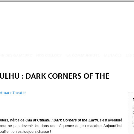
OIN DES GAMEURZ
NOS COLLOCS’
LA COMMUNAUTÉ
MENACES
LES 
HULHU : DARK CORNERS OF THE
htmare Theater
lters, héros de
Call of Cthulhu : Dark Corners of the
Earth
, s’est aventuré
r pour ne pas devenir fou dans une séquence de jeu macabre. Aujourd’hui
ffler : on est toujours chassé !