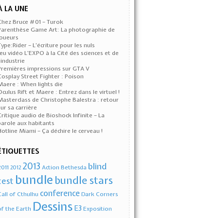
À LA UNE
Chez Bruce #01 – Turok
Parenthèse Game Art: La photographie de
joueurs
Type:Rider – L’écriture pour les nuls
Jeu vidéo L’EXPO à la Cité des sciences et de
l’industrie
Premières impressions sur GTA V
Cosplay Street Fighter : Poison
Maere : When lights die
Oculus Rift et Maere : Entrez dans le virtuel !
Masterclass de Christophe Balestra : retour
sur sa carrière
Critique audio de Bioshock Infinite – La
parole aux habitants
Hotline Miami – Ça déchire le cerveau !
ÉTIQUETTES
2013
blind
2011
Action
Bethesda
2012
bundle
bundle stars
test
conference
Call of Cthulhu
Dark Corners
Dessins
E3
of the Earth
Exposition