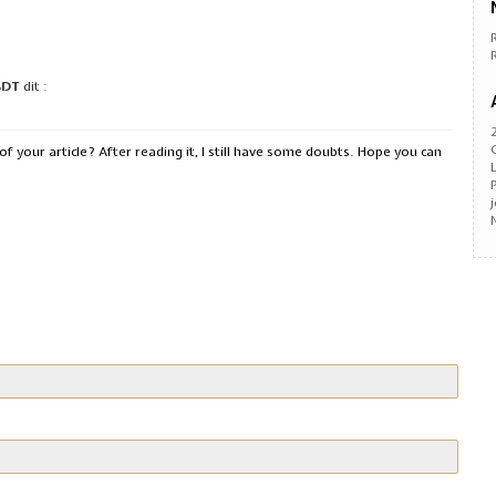
USDT
dit :
f your article? After reading it, I still have some doubts. Hope you can