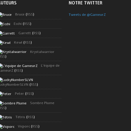
AUTEURS
NOTRE TWITTER
Bruce
(
RSS
)
Tweets de @GameurZ
Ecchi
(
RSS
)
Garrett
(
RSS
)
Kewl
(
RSS
)
Krystalwarrior
RSS
)
L'équipe de
ameurZ
(
RSS
)
uckyNumberSLVN
(
RSS
)
Peter
(
RSS
)
Sombre Plume
RSS
)
Tétris
(
RSS
)
Vicporc
(
RSS
)