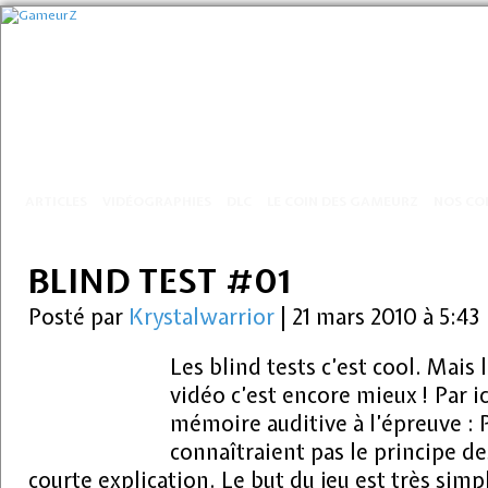
ARTICLES
VIDÉOGRAPHIES
DLC
LE COIN DES GAMEURZ
NOS CO
BLIND TEST #01
Posté par
Krystalwarrior
|
21 mars 2010 à 5:43
Les blind tests c’est cool. Mais l
vidéo c’est encore mieux ! Par i
mémoire auditive à l’épreuve : 
connaîtraient pas le principe de
courte explication. Le but du jeu est très simp