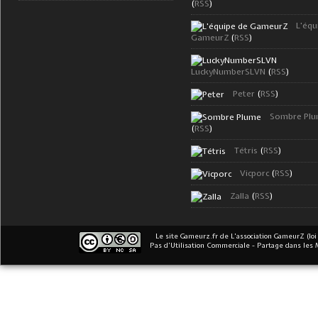
(
RSS
)
L'équ
GameurZ
(
RSS
)
LuckyNumberSLVN
(
RSS
)
Peter
(
RSS
)
Sombre Pl
(
RSS
)
Tétris
(
RSS
)
Vicporc
(
RSS
)
Zalla
(
RSS
)
Le site Gameurz.fr
de
L'association GameurZ (loi
Pas d’Utilisation Commerciale - Partage dans les