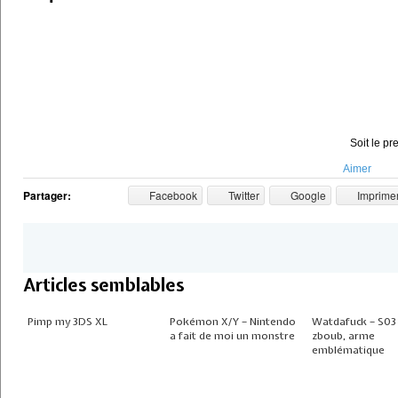
Soit le pr
Aimer
Partager:
Facebook
Twitter
Google
Imprime
Articles semblables
Pimp my 3DS XL
Pokémon X/Y – Nintendo
Watdafuck – S03 
a fait de moi un monstre
zboub, arme
emblématique