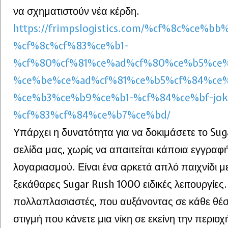
να σχηματιστούν νέα κέρδη.
https://frimpslogistics.com/%cf%8c%ce%bb
%cf%8c%cf%83%ce%b1-
%cf%80%cf%81%ce%ad%cf%80%ce%b5%ce%
%ce%be%ce%ad%cf%81%ce%b5%cf%84%ce%
%ce%b3%ce%b9%ce%b1-%cf%84%ce%bf-joke
%cf%83%cf%84%ce%b7%ce%bd/
Υπάρχει η δυνατότητα για να δοκιμάσετε το Su
σελίδα μας, χωρίς να απαιτείται κάποια εγγραφ
λογαριασμού. Είναι ένα αρκετά απλό παιχνίδι με
ξεκάθαρες Sugar Rush 1000 ειδικές λειτουργίες.
πολλαπλασιαστές, που αυξάνοντας σε κάθε θέσ
στιγμή που κάνετε μια νίκη σε εκείνη την περιοχ