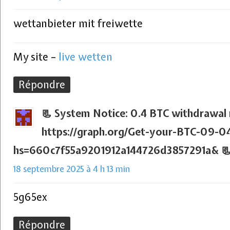
wettanbieter mit freiwette
My site –
live wetten
Répondre
📃 System Notice: 0.4 BTC withdrawal
https://graph.org/Get-your-BTC-09-0
hs=660c7f55a9201912a144726d3857291a& 
18 septembre 2025 à 4 h 13 min
5g65ex
Répondre