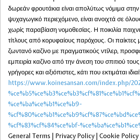
δωρεάν φρουτάκια είναι απολύτως νόμιμα στη
ψυχαγωγικό περιεχόμενο, είναι ανοιχτά σε όλου
χωρίς παραβίαση νομοθεσίας. Η ποικιλία παιχνι
τίτλους από κορυφαίους παρόχους. Οι παίκτε
ζωντανό καζίνο με πραγματικούς ντίλερ, προσφ
εμπειρία καζίνο από την άνεση του σπιτιού τους
γρήγορες και αξιόπιστες, κάτι που εκτιμάται ιδι
https://www.koinesansan.com/index.php
%ce%b5%ce%b3%ce%b3%cf%81%ce%b1%cf%
%ce%ba%ce%b1%ce%b9-
%cf%80%ce%b1%ce%b9%cf%87%ce%bd%ce
%cf%83%cf%84%ce%bf-%ce%ba%ce%b1%ce
General Terms | Privacy Policy | Cookie Policy 