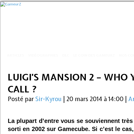
ARTICLES
VIDÉOGRAPHIES
DLC
LE COIN DES GAMEURZ
NOS CO
LUIGI’S MANSION 2 – WHO
CALL ?
Posté par
Sir-Kyrou
|
20 mars 2014 à 14:00
|
Ar
La plupart d’entre vous se souviennent trè
sorti en 2002 sur Gamecube. Si c’est le ca