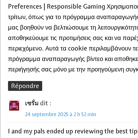
Preferences | Responsible Gaming Χρησιμοποι
τρίτων, όπως για το πρόγραμμα αναπαραγωγής
μας βοηθούν να βελτιώσουμε τη λειτουργικότητα
αποθηκεύουμε τις προτιμήσεις σας και να παρέ
περιεχόμενο. Αυτά τα cookie περιλαμβάνουν τεχ
πρόγραμμα αναπαραγωγής βίντεο και αποθηκε
περιήγησής σας μόνο με την προηγούμενη συγ
Répondre
เซรั่ม
dit :
24 septembre 2025 à 2 h 52 min
I and my pals ended up reviewing the best ti