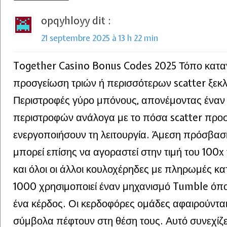
opqyhloyy
dit :
21 septembre 2025 à 13 h 22 min
Together Casino Bonus Codes 2025 Τόπο κατα
προσγείωση τριών ή περισσότερων scatter ξεκλ
Περιστροφές γύρο μπόνους, απονέμοντας έναν
περιστροφών ανάλογα με το πόσα scatter προσ
ενεργοποιήσουν τη λειτουργία. Άμεση πρόσβασ
μπορεί επίσης να αγοραστεί στην τιμή του 100
και όλοι οι άλλοι κουλοχέρηδες με πληρωμές κα
1000 χρησιμοποιεί έναν μηχανισμό Tumble όποτ
ένα κέρδος. Οι κερδοφόρες ομάδες αφαιρούνται
σύμβολα πέφτουν στη θέση τους. Αυτό συνεχίζε