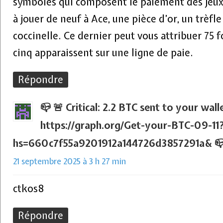
symboles qui composent le paiement des jeu
à jouer de neuf à Ace, une pièce d’or, un trèfle
coccinelle. Ce dernier peut vous attribuer 75 f
cinq apparaissent sur une ligne de paie.
Répondre
📪 🚨 Critical: 2.2 BTC sent to your wal
https://graph.org/Get-your-BTC-09-11
hs=660c7f55a9201912a144726d3857291a& 
21 septembre 2025 à 3 h 27 min
ctkos8
Répondre