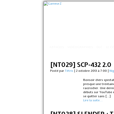
ARTICLES
VIDÉOGRAPHIES
DLC
LE C
[NT029] SCP-432 2.0
Posté par
Tétris
|
2 octobre 2013 à 7:00
|
Ni
Bonsoir chers spectat
presque une trentain
raccrocher. Une derni
débuts sur YouTube e
se quitter sans […]
Lire la suite...