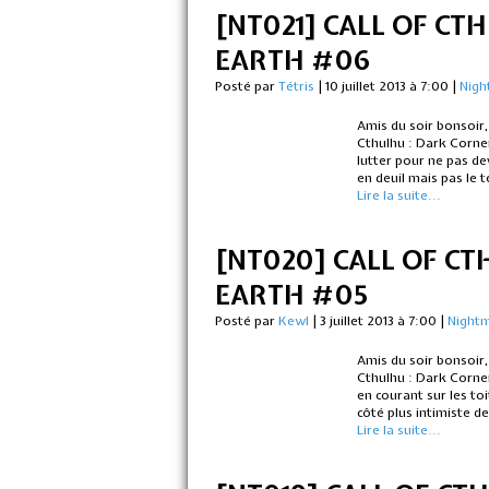
[NT021] CALL OF CT
EARTH #06
Posté par
Tétris
|
10 juillet 2013 à 7:00
|
Nigh
Amis du soir bonsoir,
Cthulhu : Dark Corner
lutter pour ne pas d
en deuil mais pas le 
Lire la suite...
[NT020] CALL OF CT
EARTH #05
Posté par
Kewl
|
3 juillet 2013 à 7:00
|
Night
Amis du soir bonsoir,
Cthulhu : Dark Corne
en courant sur les to
côté plus intimiste de
Lire la suite...