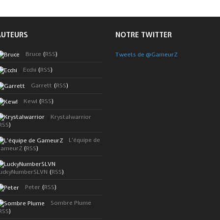
AUTEURS
NOTRE TWITTER
Bruce
(
RSS
)
Tweets de @GameurZ
Ecchi
(
RSS
)
Garrett
(
RSS
)
Kewl
(
RSS
)
Krystalwarrior
RSS
)
L'équipe de
ameurZ
(
RSS
)
uckyNumberSLVN
(
RSS
)
Peter
(
RSS
)
Sombre Plume
RSS
)