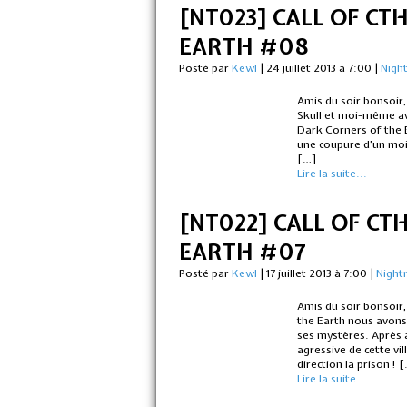
[NT023] CALL OF CT
EARTH #08
Posté par
Kewl
|
24 juillet 2013 à 7:00
|
Nigh
Amis du soir bonsoir
Skull et moi-même avo
Dark Corners of the 
une coupure d’un mois
[…]
Lire la suite...
[NT022] CALL OF CT
EARTH #07
Posté par
Kewl
|
17 juillet 2013 à 7:00
|
Night
Amis du soir bonsoir,
the Earth nous avons
ses mystères. Après 
agressive de cette vil
direction la prison ! 
Lire la suite...