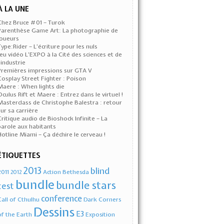
À LA UNE
Chez Bruce #01 – Turok
Parenthèse Game Art: La photographie de
joueurs
Type:Rider – L’écriture pour les nuls
Jeu vidéo L’EXPO à la Cité des sciences et de
l’industrie
Premières impressions sur GTA V
Cosplay Street Fighter : Poison
Maere : When lights die
Oculus Rift et Maere : Entrez dans le virtuel !
Masterclass de Christophe Balestra : retour
sur sa carrière
Critique audio de Bioshock Infinite – La
parole aux habitants
Hotline Miami – Ça déchire le cerveau !
ÉTIQUETTES
2013
blind
2011
Action
Bethesda
2012
bundle
bundle stars
test
conference
Call of Cthulhu
Dark Corners
Dessins
E3
of the Earth
Exposition