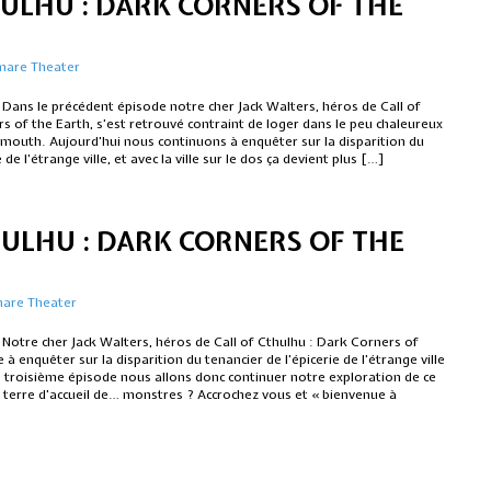
HULHU : DARK CORNERS OF THE
mare Theater
 Dans le précédent épisode notre cher Jack Walters, héros de Call of
s of the Earth, s’est retrouvé contraint de loger dans le peu chaleureux
nnsmouth. Aujourd’hui nous continuons à enquêter sur la disparition du
 de l’étrange ville, et avec la ville sur le dos ça devient plus […]
HULHU : DARK CORNERS OF THE
mare Theater
 Notre cher Jack Walters, héros de Call of Cthulhu : Dark Corners of
 à enquêter sur la disparition du tenancier de l’épicerie de l’étrange ville
 troisième épisode nous allons donc continuer notre exploration de ce
et terre d’accueil de… monstres ? Accrochez vous et « bienvenue à