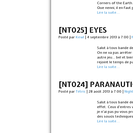
Corners of the Earth.
Que nenni, il en faut 
Lire la suite...
[NT025] EYES
Posté par
Kewl
|
4 septembre 2013 à 7:00
|
Salut à tous bande de
On ne va pas arrêter 
autre jeu… bel et bie
rejoint le temps de p
Lire la suite...
[NT024] PARANAUTI
Posté par
Tétris
|
28 août 2013 à 7:00
|
Nigh
Salut à tous bande de
effet. Ceux d’entres
je n’ai pas pu vous p
des soucis technique
Lire la suite...