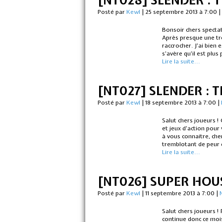
[NT028] SLENDER : 
Posté par
Kewl
|
25 septembre 2013 à 7:00
|
Bonsoir chers spectat
Après presque une tr
raccrocher. J’ai bien
s’avère qu’il est plus
Lire la suite...
[NT027] SLENDER : 
Posté par
Kewl
|
18 septembre 2013 à 7:00
|
Salut chers joueurs 
et jeux d’action pour
à vous connaitre, che
tremblotant de peur 
Lire la suite...
[NT026] SUPER HOU
Posté par
Kewl
|
11 septembre 2013 à 7:00
|
Salut chers joueurs ! 
continue donc ce mois