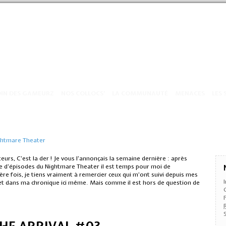
OIN DES GAMEURZ
NOS COLLOCS’
LA COMMUNAUTÉ
MENACES
LES 
ghtmare Theater
eurs, C’est la der ! Je vous l’annonçais la semaine dernière : après
e d’épisodes du Nightmare Theater il est temps pour moi de
ère fois, je tiens vraiment à remercier ceux qui m’ont suivi depuis mes
t dans ma chronique ici même. Mais comme il est hors de question de