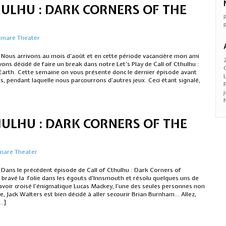
HULHU : DARK CORNERS OF THE
tmare Theater
, Nous arrivons au mois d’août et en cette période vacancière mon ami
ns décidé de faire un break dans notre Let’s Play de Call of Cthulhu :
Earth. Cette semaine on vous présente donc le dernier épisode avant
, pendant laquelle nous parcourrons d’autres jeux. Ceci étant signalé,
HULHU : DARK CORNERS OF THE
mare Theater
 Dans le précédent épisode de Call of Cthulhu : Dark Corners of
 bravé la folie dans les égouts d’Innsmouth et résolu quelques uns de
avoir croisé l’énigmatique Lucas Mackey, l’une des seules personnes non
le, Jack Walters est bien décidé à aller secourir Brian Burnham… Allez,
[…]