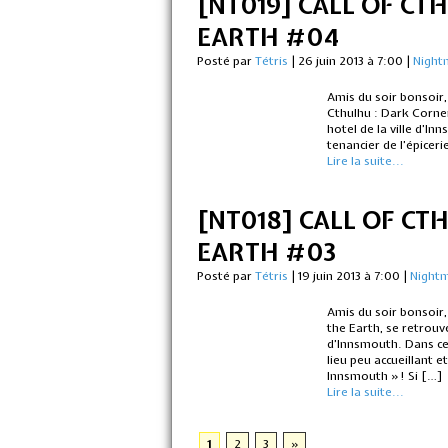
[NT019] CALL OF CT
EARTH #04
Posté par
Tétris
|
26 juin 2013 à 7:00
|
Night
Amis du soir bonsoir,
Cthulhu : Dark Corner
hotel de la ville d’I
tenancier de l’épicerie
Lire la suite...
[NT018] CALL OF CT
EARTH #03
Posté par
Tétris
|
19 juin 2013 à 7:00
|
Night
Amis du soir bonsoir,
the Earth, se retrouve
d’Innsmouth. Dans ce
lieu peu accueillant 
Innsmouth » ! Si […]
Lire la suite...
1
2
3
»