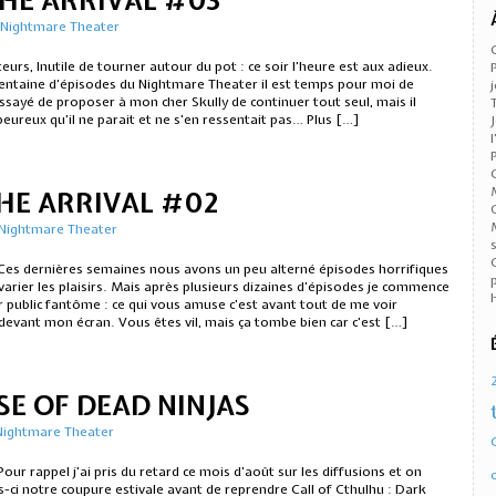
THE ARRIVAL #03
Nightmare Theater
eurs, Inutile de tourner autour du pot : ce soir l’heure est aux adieux.
entaine d’épisodes du Nightmare Theater il est temps pour moi de
 essayé de proposer à mon cher Skully de continuer tout seul, mais il
 peureux qu’il ne parait et ne s’en ressentait pas… Plus […]
THE ARRIVAL #02
Nightmare Theater
! Ces dernières semaines nous avons un peu alterné épisodes horrifiques
 varier les plaisirs. Mais après plusieurs dizaines d’épisodes je commence
r public fantôme : ce qui vous amuse c’est avant tout de me voir
devant mon écran. Vous êtes vil, mais ça tombe bien car c’est […]
SE OF DEAD NINJAS
Nightmare Theater
Pour rappel j’ai pris du retard ce mois d’août sur les diffusions et on
-ci notre coupure estivale avant de reprendre Call of Cthulhu : Dark