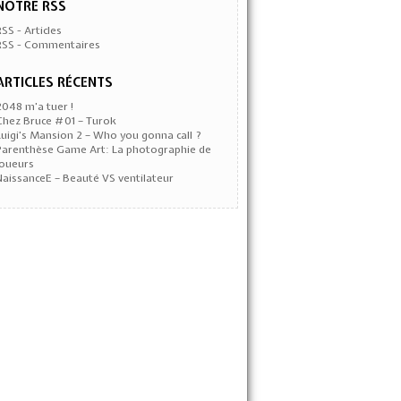
NOTRE RSS
RSS - Articles
RSS - Commentaires
ARTICLES RÉCENTS
2048 m’a tuer !
Chez Bruce #01 – Turok
Luigi’s Mansion 2 – Who you gonna call ?
Parenthèse Game Art: La photographie de
joueurs
NaissanceE – Beauté VS ventilateur