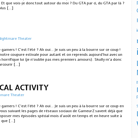
 Et que vois-je donc tout autour du moi ? Du GTA par ci, du GTA par là ?
plus […]
Nightmare Theater
 gamers ! C’est l’été ? Ah oui… Je suis un peu à la bourre sur ce coup !
notre coupure estivale pour autant et on reprends aujourd’hui avec un
n horrifique lui (je n’oublie pas mes premiers amours). Skully m’a donc
arcourir […]
CAL ACTIVITY
tmare Theater
 gamers ! C’est l’été ? Ah oui… Je suis un peu à la bourre sur ce coup en
 vous suivant les pages de réseaux sociaux de GameurZ savent déjà que
roposer mes épisodes spécial mois d’août en temps et en heure suite à
s que […]