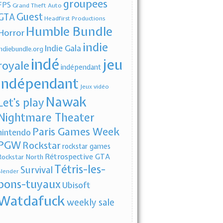
groupees
FPS
Grand Theft Auto
Guest
GTA
Headfirst Productions
Humble Bundle
Horror
indie
Indie Gala
indiebundle.org
indé
jeu
royale
indépendant
indépendant
Jeux vidéo
Nawak
Let's play
Nightmare Theater
Paris Games Week
nintendo
PGW
Rockstar
rockstar games
Rétrospective GTA
Rockstar North
Tétris-les-
Survival
Slender
bons-tuyaux
Ubisoft
Watdafuck
weekly sale