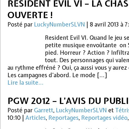
RESIDENT EVIL VI – LA CHAS
OUVERTE !
Posté par
LuckyNumberSLVN
|
8 avril 2013 à 
Resident Evil VI. Quand le jeu s
petite musique envoûtante on 
pied. Horreur ? Action ? Infiltr
tout. Des personnages qui valen
au rythme effréné ? Oui, ça aussi vous y au
Les campagnes d’abord. Le mode […]
Lire la suite...
PGW 2012 – L’AVIS DU PUBL
Posté par
Garrett
,
LuckyNumberSLVN
et
Tétri
10:10
|
Articles
,
Reportages
,
Reportages vidéo