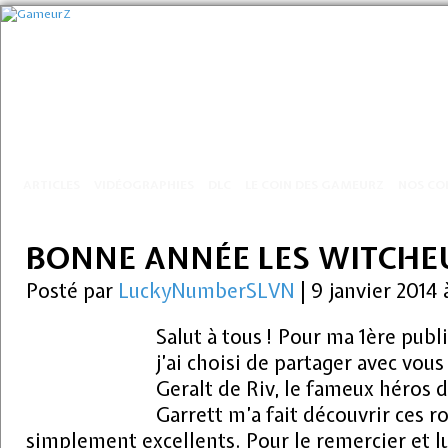
ARTICLES
VIDÉOGRAPHIES
DLC
LE COIN DES GAMEURZ
NOS CO
BONNE ANNÉE LES WITCHEU
Posté par
LuckyNumberSLVN
|
9 janvier 2014
Salut à tous ! Pour ma 1ère publ
j’ai choisi de partager avec vous
Geralt de Riv, le fameux héros d
Garrett m’a fait découvrir ces r
simplement excellents. Pour le remercier et lu