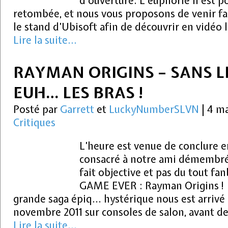
d’ouverture. L’euphorie n’est p
retombée, et nous vous proposons de venir fai
le stand d’Ubisoft afin de découvrir en vidéo
Lire la suite...
RAYMAN ORIGINS – SANS L
EUH… LES BRAS !
Posté par
Garrett
et
LuckyNumberSLVN
|
4 ma
Critiques
L’heure est venue de conclure 
consacré à notre ami démembré, 
fait objective et pas du tout f
GAME EVER : Rayman Origins ! L
grande saga épiq… hystérique nous est arrivé 
novembre 2011 sur consoles de salon, avant d
Lire la suite...