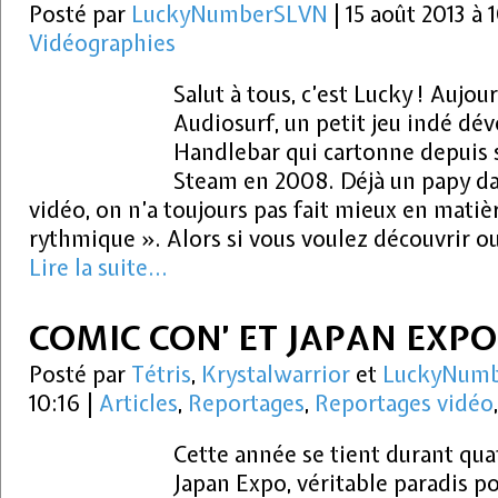
Posté par
LuckyNumberSLVN
|
15 août 2013 à
Vidéographies
Salut à tous, c’est Lucky ! Aujou
Audiosurf, un petit jeu indé dév
Handlebar qui cartonne depuis s
Steam en 2008. Déjà un papy da
vidéo, on n’a toujours pas fait mieux en mati
rythmique ». Alors si vous voulez découvrir ou
Lire la suite...
COMIC CON’ ET JAPAN EXPO
Posté par
Tétris
,
Krystalwarrior
et
LuckyNum
10:16
|
Articles
,
Reportages
,
Reportages vidéo
Cette année se tient durant quat
Japan Expo, véritable paradis p