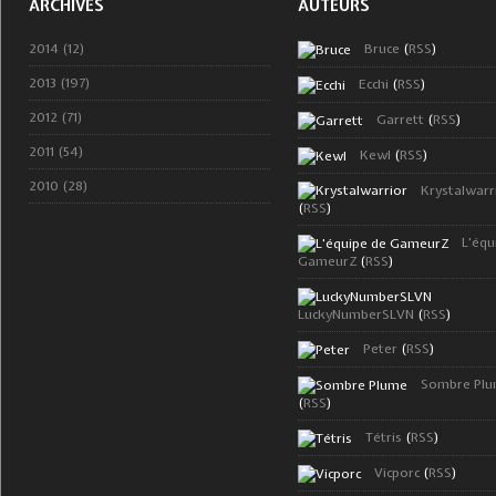
ARCHIVES
AUTEURS
2014 (12)
Bruce
(
RSS
)
2013 (197)
Ecchi
(
RSS
)
2012 (71)
Garrett
(
RSS
)
2011 (54)
Kewl
(
RSS
)
2010 (28)
Krystalwarr
(
RSS
)
L'équ
GameurZ
(
RSS
)
LuckyNumberSLVN
(
RSS
)
Peter
(
RSS
)
Sombre Pl
(
RSS
)
Tétris
(
RSS
)
Vicporc
(
RSS
)