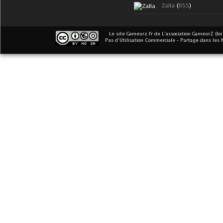
Zalla
(
RSS
)
Le site Gameurz.fr
de
L'association GameurZ (loi
Pas d’Utilisation Commerciale - Partage dans les