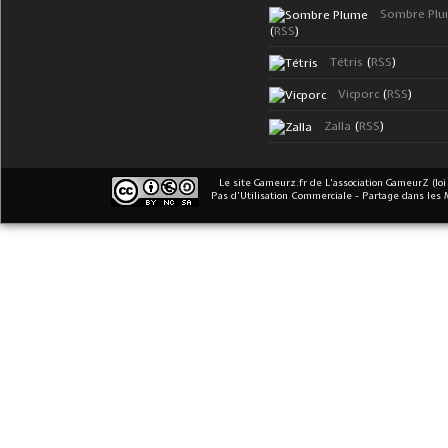
Sombre Pl
(
RSS
)
Tétris
(
RSS
)
Vicporc
(
RSS
)
Zalla
(
RSS
)
Le site Gameurz.fr
de
L'association GameurZ (loi
Pas d’Utilisation Commerciale - Partage dans les