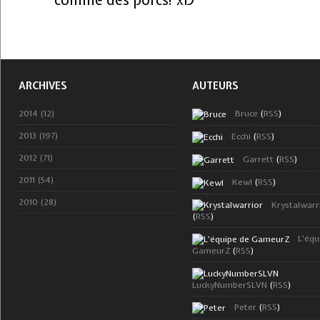
comme des porcs! xD
ARCHIVES
AUTEURS
2014 (12)
Bruce
(
RSS
)
2013 (197)
Ecchi
(
RSS
)
2012 (71)
Garrett
(
RSS
)
2011 (54)
Kewl
(
RSS
)
2010 (28)
Krystalwarr
(
RSS
)
L'équ
GameurZ
(
RSS
)
LuckyNumberSLVN
(
RSS
)
Peter
(
RSS
)