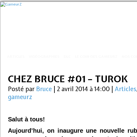
ARTICLES
VIDÉOGRAPHIES
DLC
LE COIN DES GAMEURZ
NOS CO
CHEZ BRUCE #01 – TUROK
Posté par
Bruce
|
2 avril 2014 à 14:00
|
Articles
gameurz
Salut à tous!
Aujourd’hui, on inaugure une nouvelle ru