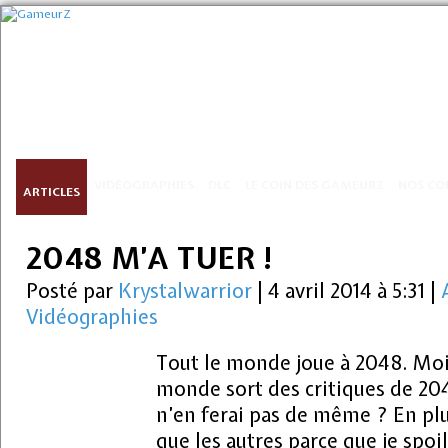
VIDÉOGRAPHIES
DLC
LE COIN DES GAMEURZ
NOS CO
ARTICLES
2048 M’A TUER !
Posté par
Krystalwarrior
|
4 avril 2014 à 5:31
|
Vidéographies
Tout le monde joue à 2048. Moi a
monde sort des critiques de 204
n’en ferai pas de même ? En plu
que les autres parce que je spoil