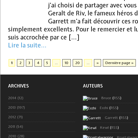
j’ai choisi de partager avec vous
Geralt de Riv, le fameux héros d
Garrett m’a fait découvrir ces r
simplement excellents. Pour le remercier et lu
suis accrochée par ce […]
Lire la suite...
1
2
3
4
5
…
10
20
…
»
Dernière page »
ARCHIVES
AUTEURS
2014 (12)
Bruce
(
RSS
)
2013 (197)
Ecchi
(
RSS
)
2012 (71)
Garrett
(
RSS
)
2011 (54)
Kewl
(
RSS
)
2010 (28)
Krystalwarr