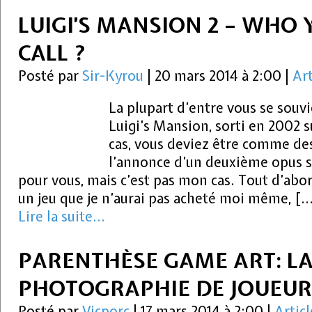
LUIGI’S MANSION 2 – WHO
CALL ?
Posté par
Sir-Kyrou
|
20 mars 2014 à 2:00
|
Art
La plupart d’entre vous se souv
Luigi’s Mansion, sorti en 2002 s
cas, vous deviez être comme des
l’annonce d’un deuxième opus su
pour vous, mais c’est pas mon cas. Tout d’abor
un jeu que je n’aurai pas acheté moi même, [
Lire la suite...
PARENTHÈSE GAME ART: L
PHOTOGRAPHIE DE JOUEUR
Posté par
Vicporc
|
17 mars 2014 à 2:00
|
Articl