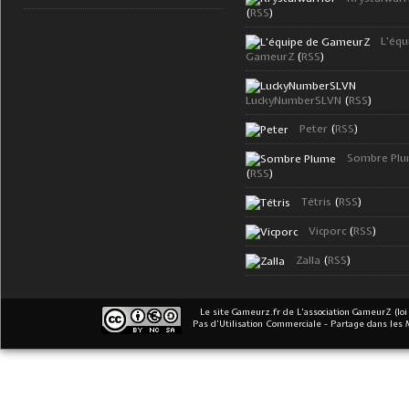
(
RSS
)
L'équ
GameurZ
(
RSS
)
LuckyNumberSLVN
(
RSS
)
Peter
(
RSS
)
Sombre Pl
(
RSS
)
Tétris
(
RSS
)
Vicporc
(
RSS
)
Zalla
(
RSS
)
Le site Gameurz.fr
de
L'association GameurZ (loi
Pas d’Utilisation Commerciale - Partage dans les