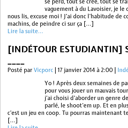
se perd, tout se crée, tout se t
vaguement à du Lavoisier, je le 
nous lis, excuse moi ! J’ai donc l’habitude de 
machins, de peindre ci sur ça […]
Lire la suite...
[INDÉTOUR ESTUDIANTIN] 
____
Posté par
Vicporc
|
17 janvier 2014 à 2:00
|
Ind
Yo ! Après deux semaines de pau
pour vous jouer un mauvais tour 
j’ai choisi d’aborder un genre de
parlé, le shoot’em up. Et en plus
c’est un jeu en coop. Tu pourras maintenant te
[…]
Lire la suite...