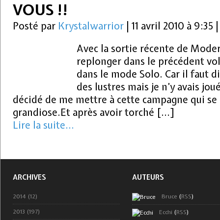
VOUS !!
Posté par
Krystalwarrior
|
11 avril 2010 à 9:35
Avec la sortie récente de Moder
replonger dans le précédent vo
dans le mode Solo. Car il faut dir
des lustres mais je n’y avais jou
décidé de me mettre à cette campagne qui se 
grandiose.Et après avoir torché […]
Lire la suite...
ARCHIVES
AUTEURS
2014 (12)
Bruce
(
RSS
)
2013 (197)
Ecchi
(
RSS
)