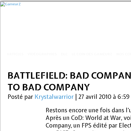
ARTICLES
VIDÉOGRAPHIES
DLC
LE COIN DES GAMEURZ
NOS CO
BATTLEFIELD: BAD COMPA
TO BAD COMPANY
Posté par
Krystalwarrior
|
27 avril 2010 à 6:5
Restons encore une fois dans l’u
Après un CoD: World at War, voi
Company, un FPS édité par Elec