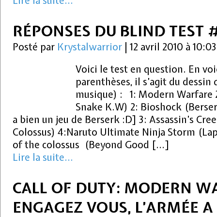
Lire la suite...
RÉPONSES DU BLIND TEST 
Posté par
Krystalwarrior
|
12 avril 2010 à 10:0
Voici le test en question. En voi
parenthèses, il s’agit du dessin
musique) : 1: Modern Warfare 2
Snake K.W) 2: Bioshock (Berserk
a bien un jeu de Berserk :D] 3: Assassin’s Cr
Colossus) 4:Naruto Ultimate Ninja Storm (La
of the colossus (Beyond Good […]
Lire la suite...
CALL OF DUTY: MODERN W
ENGAGEZ VOUS, L’ARMÉE A