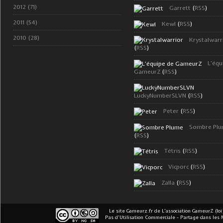
2012 (71)
Garrett
(
RSS
)
2011 (54)
Kewl
(
RSS
)
2010 (28)
Krystalwarr
(
RSS
)
L'équ
GameurZ
(
RSS
)
LuckyNumberSLVN
(
RSS
)
Peter
(
RSS
)
Sombre Pl
(
RSS
)
Tétris
(
RSS
)
Vicporc
(
RSS
)
Zalla
(
RSS
)
Le site Gameurz.fr
de
L'association GameurZ (loi
Pas d’Utilisation Commerciale - Partage dans les