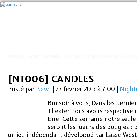
ARTICLES
VIDÉOGRAPHIES
DLC
LE COIN DES GAMEURZ
NOS CO
[NT006] CANDLES
Posté par
Kewl
|
27 février 2013 à 7:00
|
Night
Bonsoir à vous, Dans les derni
Theater nous avons respectivem
Erie. Cette semaine notre seule
seront les lueurs des bougies :
un jeu indépendant développé par Lasse Wes