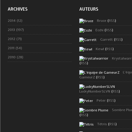
ARCHIVES
AUTEURS
2014 (12)
Bruce
(
RSS
)
2013 (197)
Ecchi
(
RSS
)
2012 (71)
Garrett
(
RSS
)
2011 (54)
Kewl
(
RSS
)
2010 (28)
Krystalwarr
(
RSS
)
L'équ
GameurZ
(
RSS
)
LuckyNumberSLVN
(
RSS
)
Peter
(
RSS
)
Sombre Pl
(
RSS
)
Tétris
(
RSS
)