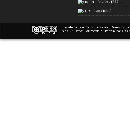
Vicporc
(
RSS
)
Zalla
(
RSS
)
Le site Gameurz.fr
de
L'association GameurZ (loi
Pas d’Utilisation Commerciale - Partage dans les