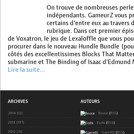
On trouve de nombreuses perles
indépendants. GameurZ vous pr
certains d’entre eux au travers 
rubrique. Dans cet premier épis
de Voxatron, le jeu de Lexaloffle que vous p
procurer dans le nouveau Hundle Bundle (pour
côtés des excellentissimes Blocks That Matt
submarine et The Binding of Isaac d’Edmund
Lire la suite...
ARCHIVES
AUTEURS
2014 (12)
Bruce
(
RSS
)
2013 (197)
Ecchi
(
RSS
)
2012 (71)
Garrett
(
RSS
)