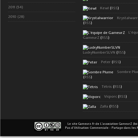
2011 (54)
Kewl
(
RSS
)
2010 (28)
Krystalwarr
(
RSS
)
L'équ
GameurZ
(
RSS
)
LuckyNumberSLVN
(
RSS
)
Peter
(
RSS
)
Sombre Pl
(
RSS
)
Tétris
(
RSS
)
Vicporc
(
RSS
)
Zalla
(
RSS
)
Le site Gameurz.fr
de
L'association GameurZ (loi
Pas d’Utilisation Commerciale - Partage dans les