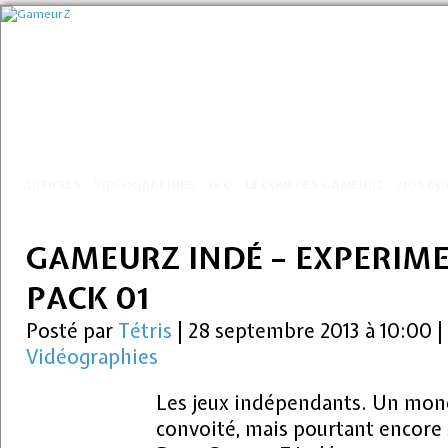
ARTICLES
VIDÉOGRAPHIES
DLC
LE COIN DES GAMEURZ
NOS CO
GAMEURZ INDÉ – EXPERIM
PACK 01
Posté par
Tétris
|
28 septembre 2013 à 10:00
|
Vidéographies
Les jeux indépendants. Un mond
convoité, mais pourtant encore