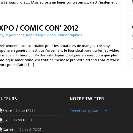
ystérieux projet… Mais suite à un léger contretemps, c’est finalement
PO / COMIC CON’ 2012
es
,
Reportages
,
Reportages vidéo
,
Vidéographies
 évènement incontournable pour les amateurs de mangas, cosplay,
ppone en général n’est pas forcement le lieu idéal pour parler jeu-vidéo.
 made in France qui s’y déroule depuis quelques années, quoi que plus
logue américaine, est tout de même le prétexte attendu par certains
eurs pour (faire) […]
AUTEURS
NOTRE TWITTER
Bruce
(
RSS
)
Tweets de @GameurZ
Ecchi
(
RSS
)
Garrett
(
RSS
)