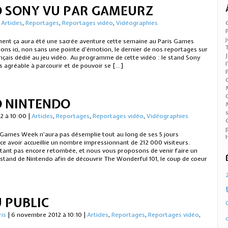
ND SONY VU PAR GAMEURZ
|
Articles
,
Reportages
,
Reportages vidéo
,
Vidéographies
ent ça aura été une sacrée aventure cette semaine au Paris Games
ons ici, non sans une pointe d’émotion, le dernier de nos reportages sur
ançais dédié au jeu vidéo. Au programme de cette vidéo : le stand Sony
rès agréable à parcourir et de pouvoir se […]
D NINTENDO
2 à 10:00
|
Articles
,
Reportages
,
Reportages vidéo
,
Vidéographies
s Games Week n’aura pas désemplie tout au long de ses 5 jours
e avoir accueillie un nombre impressionnant de 212 000 visiteurs.
rtant pas encore retombée, et nous vous proposons de venir faire un
 stand de Nintendo afin de découvrir The Wonderful 101, le coup de coeur
U PUBLIC
ris
|
6 novembre 2012 à 10:10
|
Articles
,
Reportages
,
Reportages vidéo
,