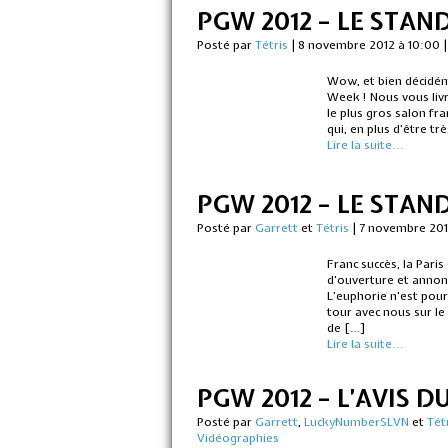
PGW 2012 – LE STA
Posté par
Tétris
|
8 novembre 2012 à 10:00
Wow, et bien décidém
Week ! Nous vous livr
le plus gros salon fr
qui, en plus d’être t
Lire la suite...
PGW 2012 – LE STAN
Posté par
Garrett
et
Tétris
|
7 novembre 201
Franc succès, la Pari
d’ouverture et annonc
L’euphorie n’est pou
tour avec nous sur le
de […]
Lire la suite...
PGW 2012 – L’AVIS D
Posté par
Garrett
,
LuckyNumberSLVN
et
Tét
Vidéographies