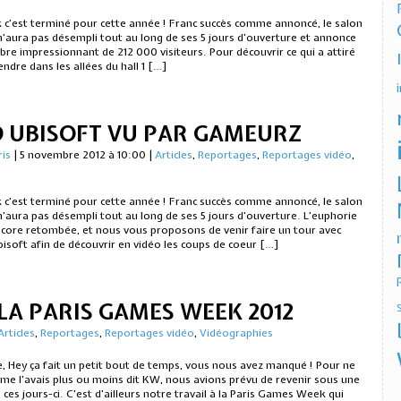
c’est terminé pour cette année ! Franc succès comme annoncé, le salon
n’aura pas désempli tout au long de ses 5 jours d’ouverture et annonce
mbre impressionnant de 212 000 visiteurs. Pour découvrir ce qui a attiré
ndre dans les allées du hall 1 […]
ND UBISOFT VU PAR GAMEURZ
ris
|
5 novembre 2012 à 10:00
|
Articles
,
Reportages
,
Reportages vidéo
,
c’est terminé pour cette année ! Franc succès comme annoncé, le salon
n’aura pas désempli tout au long de ses 5 jours d’ouverture. L’euphorie
ncore retombée, et nous vous proposons de venir faire un tour avec
bisoft afin de découvrir en vidéo les coups de coeur […]
LA PARIS GAMES WEEK 2012
Articles
,
Reportages
,
Reportages vidéo
,
Vidéographies
, Hey ça fait un petit bout de temps, vous nous avez manqué ! Pour ne
me l’avais plus ou moins dit KW, nous avions prévu de revenir sous une
ces jours-ci. C’est d’ailleurs notre travail à la Paris Games Week qui