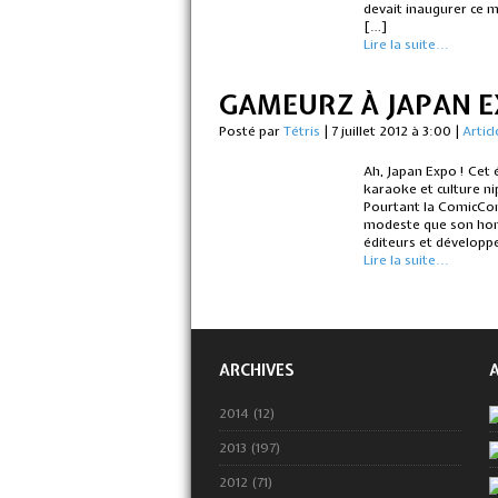
devait inaugurer ce m
[…]
Lire la suite...
GAMEURZ À JAPAN EX
Posté par
Tétris
|
7 juillet 2012 à 3:00
|
Articl
Ah, Japan Expo ! Cet
karaoke et culture ni
Pourtant la ComicCon
modeste que son homo
éditeurs et développ
Lire la suite...
ARCHIVES
2014 (12)
2013 (197)
2012 (71)