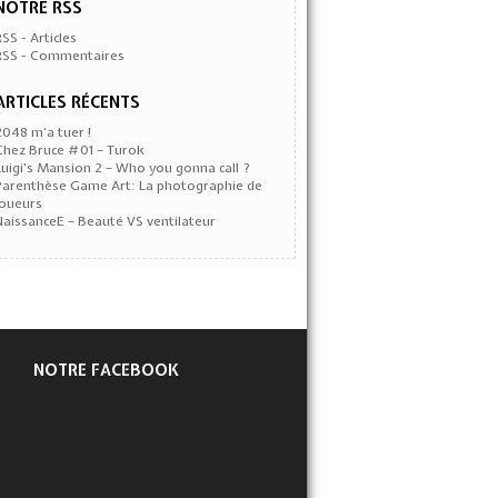
NOTRE RSS
RSS - Articles
RSS - Commentaires
ARTICLES RÉCENTS
2048 m’a tuer !
Chez Bruce #01 – Turok
Luigi’s Mansion 2 – Who you gonna call ?
Parenthèse Game Art: La photographie de
joueurs
NaissanceE – Beauté VS ventilateur
NOTRE FACEBOOK