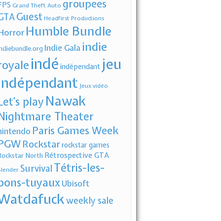
groupees
FPS
Grand Theft Auto
Guest
GTA
Headfirst Productions
Humble Bundle
Horror
indie
Indie Gala
indiebundle.org
indé
jeu
royale
indépendant
indépendant
Jeux vidéo
Nawak
Let's play
Nightmare Theater
Paris Games Week
nintendo
PGW
Rockstar
rockstar games
Rétrospective GTA
Rockstar North
Tétris-les-
Survival
Slender
bons-tuyaux
Ubisoft
Watdafuck
weekly sale