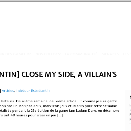
OIN DES GAMEURZ
NOS COLLOCS’
LA COMMUNAUTÉ
MENACES
LES 
TIN] CLOSE MY SIDE, A VILLAIN’S
|
Articles
,
Indétour Estudiantin
 lecteurs. Deuxième semaine, deuxième article. Et comme je suis gentil,
 non pas un, non pas deux, mais trois jeux étudiants pour cette semaine.
 réalisés pendant la 25e édition de la game jam Ludum Dare, en décembre
rs ont 48 heures pour créer un jeu […]