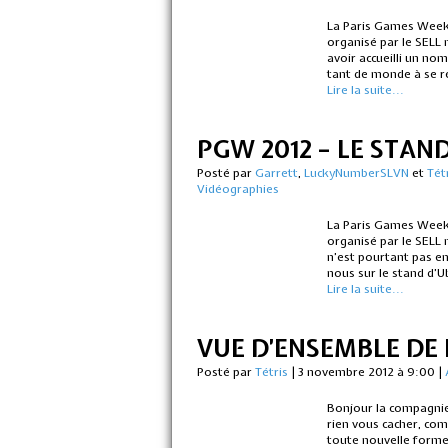
La Paris Games Week 
organisé par le SELL 
avoir accueilli un no
tant de monde à se re
Lire la suite...
PGW 2012 – LE STA
Posté par
Garrett
,
LuckyNumberSLVN
et
Tét
Vidéographies
La Paris Games Week 
organisé par le SELL 
n’est pourtant pas e
nous sur le stand d’U
Lire la suite...
VUE D’ENSEMBLE DE 
Posté par
Tétris
|
3 novembre 2012 à 9:00
|
Bonjour la compagnie
rien vous cacher, com
toute nouvelle forme 