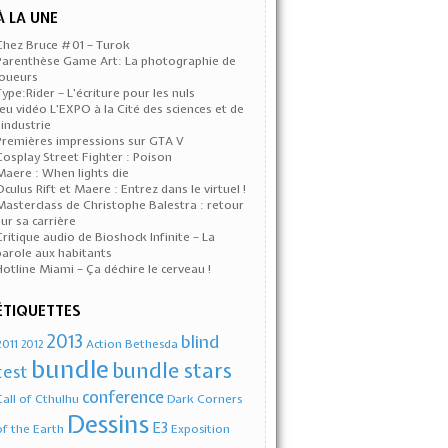
À LA UNE
Chez Bruce #01 – Turok
Parenthèse Game Art: La photographie de
joueurs
Type:Rider – L’écriture pour les nuls
Jeu vidéo L’EXPO à la Cité des sciences et de
l’industrie
Premières impressions sur GTA V
Cosplay Street Fighter : Poison
Maere : When lights die
Oculus Rift et Maere : Entrez dans le virtuel !
Masterclass de Christophe Balestra : retour
sur sa carrière
Critique audio de Bioshock Infinite – La
parole aux habitants
Hotline Miami – Ça déchire le cerveau !
ÉTIQUETTES
2013
blind
2011
Action
Bethesda
2012
bundle
bundle stars
test
conference
Call of Cthulhu
Dark Corners
Dessins
E3
of the Earth
Exposition