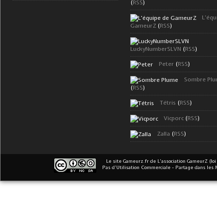
(
RSS
)
L'équ
GameurZ
(
RSS
)
LuckyNumberSLVN
(
RSS
)
Peter
(
RSS
)
Sombre Pl
(
RSS
)
Tétris
(
RSS
)
Vicporc
(
RSS
)
Zalla
(
RSS
)
Le site Gameurz.fr
de
L'association GameurZ (loi
Pas d’Utilisation Commerciale - Partage dans les