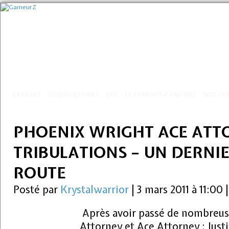
ARTICLES
VIDÉOGRAPHIES
DLC
LE COIN DES GAMEURZ
NOS CO
PHOENIX WRIGHT ACE ATTO
TRIBULATIONS – UN DERNI
ROUTE
Posté par
Krystalwarrior
|
3 mars 2011 à 11:00
Après avoir passé de nombreus
Attorney et Ace Attorney : Justi