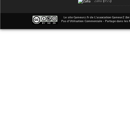
Zalla
(
RSS
)
Le site Gameurz.fr
de
L'association GameurZ (loi
Pas d’Utilisation Commerciale - Partage dans les