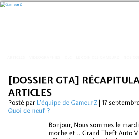
ARTICLES
VIDÉOGRAPHIES
DLC
LE COIN DES GAMEURZ
NOS CO
[DOSSIER GTA] RÉCAPITULA
ARTICLES
Posté par
L'équipe de GameurZ
|
17 septembre
Quoi de neuf ?
Bonjour, Nous sommes le mardi 1
moche et… Grand Theft Auto V