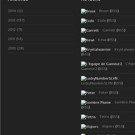
2014 (12)
Bruce
(
RSS
)
2013 (197)
Ecchi
(
RSS
)
2012 (71)
Garrett
(
RSS
)
2011 (54)
Kewl
(
RSS
)
2010 (28)
Krystalwarr
(
RSS
)
L'équ
GameurZ
(
RSS
)
LuckyNumberSLVN
(
RSS
)
Peter
(
RSS
)
Sombre Pl
(
RSS
)
Tétris
(
RSS
)
Vicporc
(
RSS
)