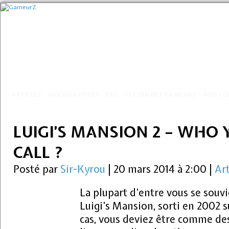
ARTICLES
VIDÉOGRAPHIES
DLC
LE COIN DES GAMEURZ
NOS CO
LUIGI’S MANSION 2 – WHO
CALL ?
Posté par
Sir-Kyrou
|
20 mars 2014 à 2:00
|
Art
La plupart d’entre vous se souv
Luigi’s Mansion, sorti en 2002 s
cas, vous deviez être comme des