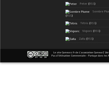
Peter
(
RSS
)
Sombre Pl
(
RSS
)
Tétris
(
RSS
)
Vicporc
(
RSS
)
Zalla
(
RSS
)
Le site Gameurz.fr
de
L'association GameurZ (loi
Pas d’Utilisation Commerciale - Partage dans les