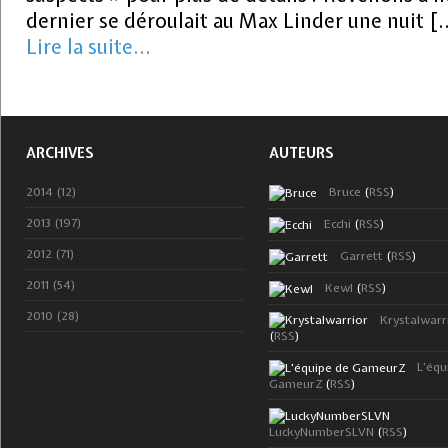
dernier se déroulait au Max Linder une nuit [
Lire la suite...
ARCHIVES
AUTEURS
2014 (12)
Bruce
(
RSS
)
2013 (197)
Ecchi
(
RSS
)
2012 (71)
Garrett
(
RSS
)
2011 (54)
Kewl
(
RSS
)
2010 (28)
Krystalwarr
(
RSS
)
L'équ
GameurZ
(
RSS
)
LuckyNumberSLVN
(
RSS
)