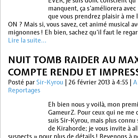
EVER, je suis donc conscient qu’i
manquent, ça s’améliorera avec 
que vous prendrez plaisir à me l
ON ? Mais si, vous savez, cet animé musical a
mignonnes ! Eh bien, sachez qu’il faut le rega
Lire la suite...
NUIT TOMB RAIDER AU MAX
COMPTE RENDU ET IMPRES
Posté par
Sir-Kyrou
|
26 février 2013 à 4:55
|
A
Reportages
Eh bien nous y voilà, mon premie
GameurZ. Pour ceux qui ne me co
suis Sir-Kyrou, mais plus connu 
de Kirahorde; je vous invite à al
suspects » pour plus de détails ! Revenons à