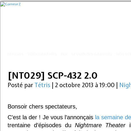
ARTICLES
VIDÉOGRAPHIES
DLC
LE COIN DES GAMEURZ
NOS CO
[NT029] SCP-432 2.0
Posté par
Tétris
|
2 octobre 2013 à 19:00
|
Nig
Bonsoir chers spectateurs,
C’est la der ! Je vous l’annonçais
la semaine de
trentaine d’épisodes du
Nightmare Theater
i