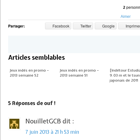
2
personne
Aimer
Partager:
Facebook
Twitter
Google
Imprime
Articles semblables
Jeux indés en promo –
Jeux indés en promo –
[Indétour Estudi
2013 semaine 52
2013 semaine 51
9.03 m et le tsu
japonais de 2011
5 Réponses de ouf !
NouilletGCB
dit :
7 juin 2013 à 21 h 53 min