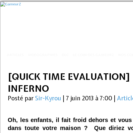
ARTICLES
VIDÉOGRAPHIES
DLC
LE COIN DES GAMEURZ
NOS CO
[QUICK TIME EVALUATION] 
INFERNO
Posté par
Sir-Kyrou
|
7 juin 2013 à 7:00
|
Articl
Oh, les enfants, il fait froid dehors et vou
dans toute votre maison ? Que diriez vo