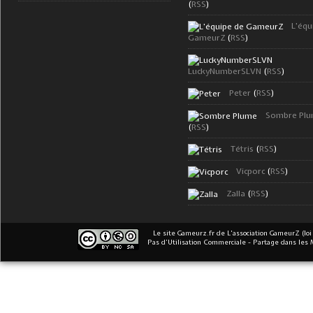
(
RSS
)
L'équ
GameurZ
(
RSS
)
LuckyNumberSLVN
(
RSS
)
Peter
(
RSS
)
Sombre Pl
(
RSS
)
Tétris
(
RSS
)
Vicporc
(
RSS
)
Zalla
(
RSS
)
Le site Gameurz.fr
de
L'association GameurZ (loi
Pas d’Utilisation Commerciale - Partage dans les