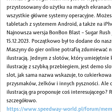
przystosowany do użytku na małych ekranach 
wszystkie główne systemy operacyjne. Możesz
tabletach z systemem Android, a także na iPho
Najnowsza wersja BonBon Blast – Sugar Rush j
15.12.2023. Początkowo był to dodane do nasze
Maszyny do gier online potrafią zdumiewać nie
ilustracją. Jednym z slotów, który umiejętn
ilustrację z szybką przebiegiem, jest demo sl
slot, jak sama nazwa wskazuje, to cukierkowa
przysmaków, żelków i innych pyszności. Ale c
ilustracją gra proponuje coś interesującego?
szczegółowo.
https://www.speedway-world.pl/forum/mem