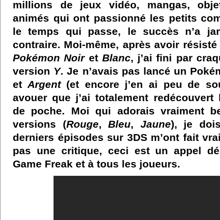
millions de jeux vidéo, mangas, obje
animés qui ont passionné les petits co
le temps qui passe, le succès n’a ja
contraire. Moi-même, après avoir résisté 
Pokémon
Noir
et
Blanc
, j’ai fini par cr
version
Y
. Je n’avais pas lancé un Pok
et
Argent
(et encore j’en ai peu de sou
avouer que j’ai totalement redécouvert 
de poche. Moi qui adorais vraiment b
versions (
Rouge
,
Bleu
,
Jaune
), je do
derniers épisodes sur 3DS m’ont fait vr
pas une critique, ceci est un appel d
Game Freak et à tous les joueurs.