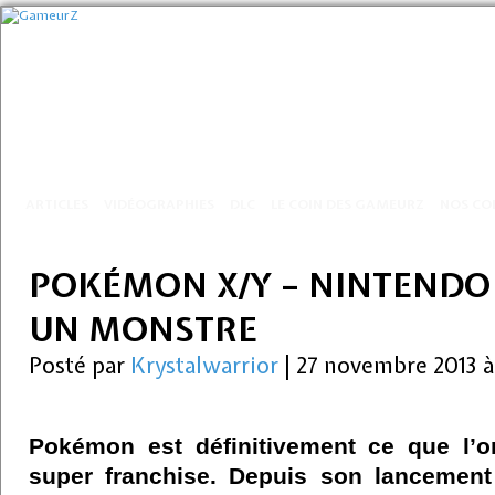
ARTICLES
VIDÉOGRAPHIES
DLC
LE COIN DES GAMEURZ
NOS CO
POKÉMON X/Y – NINTENDO 
UN MONSTRE
Posté par
Krystalwarrior
|
27 novembre 2013 
Pokémon est définitivement ce que l’o
super franchise. Depuis son lancement