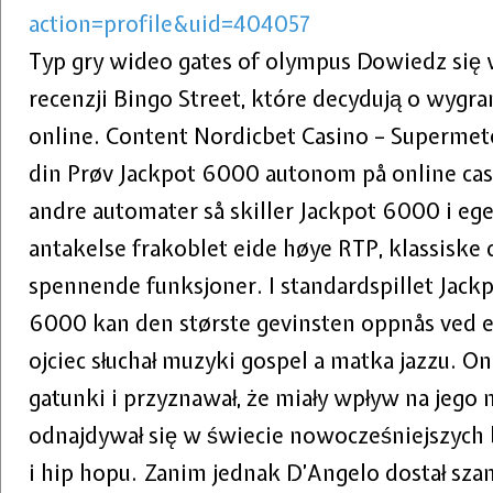
action=profile&uid=404057
Typ gry wideo gates of olympus Dowiedz się w
recenzji Bingo Street, które decydują o wygr
online. Content Nordicbet Casino – Supermet
din Prøv Jackpot 6000 autonom på online ca
andre automater så skiller Jackpot 6000 i ege
antakelse frakoblet eide høye RTP, klassiske de
spennende funksjoner. I standardspillet Jack
6000 kan den største gevinsten oppnås ved e
ojciec słuchał muzyki gospel a matka jazzu. O
gatunki i przyznawał, że miały wpływ na jego 
odnajdywał się w świecie nowocześniejszych 
i hip hopu. Zanim jednak D’Angelo dostał sza