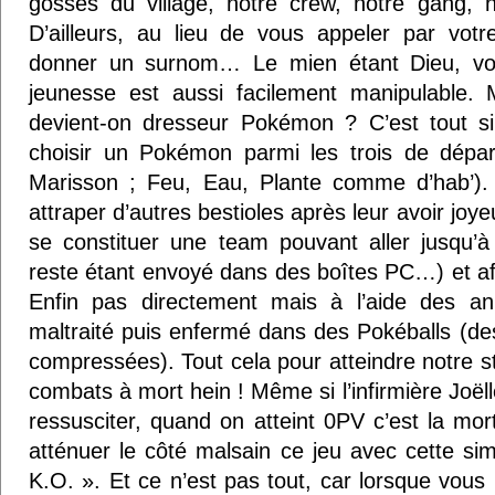
gosses du village, notre crew, notre gang, not
D’ailleurs, au lieu de vous appeler par votr
donner un surnom… Le mien étant Dieu, vo
jeunesse est aussi facilement manipulable.
devient-on dresseur Pokémon ? C’est tout sim
choisir un Pokémon parmi les trois de dépa
Marisson ; Feu, Eau, Plante comme d’hab’). En
attraper d’autres bestioles après leur avoir jo
se constituer une team pouvant aller jusqu’
reste étant envoyé dans des boîtes PC…) et aff
Enfin pas directement mais à l’aide des an
maltraité puis enfermé dans des Pokéballs (de
compressées). Tout cela pour atteindre notre s
combats à mort hein ! Même si l’infirmière Joël
ressusciter, quand on atteint 0PV c’est la mor
atténuer le côté malsain ce jeu avec cette si
K.O. ». Et ce n’est pas tout, car lorsque vous