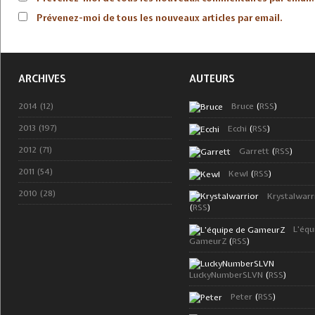
Prévenez-moi de tous les nouveaux articles par email.
ARCHIVES
AUTEURS
2014 (12)
Bruce
(
RSS
)
2013 (197)
Ecchi
(
RSS
)
2012 (71)
Garrett
(
RSS
)
2011 (54)
Kewl
(
RSS
)
2010 (28)
Krystalwarr
(
RSS
)
L'équ
GameurZ
(
RSS
)
LuckyNumberSLVN
(
RSS
)
Peter
(
RSS
)