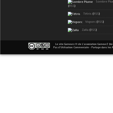
Sombre Pl
(
RSS
)
Tétris
(
RSS
)
Vicporc
(
RSS
)
Zalla
(
RSS
)
Le site Gameurz.fr
de
L'association GameurZ (loi
Pas d’Utilisation Commerciale - Partage dans les