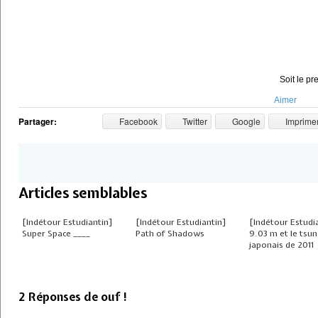
Soit le pr
Aimer
Partager:
Facebook
Twitter
Google
Imprime
Articles semblables
[Indétour Estudiantin]
[Indétour Estudiantin]
[Indétour Estudi
Super Space ____
Path of Shadows
9.03 m et le tsu
japonais de 2011
2 Réponses de ouf !