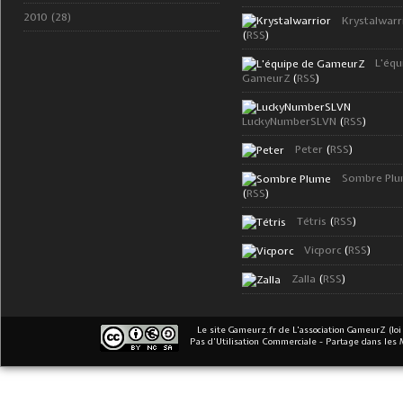
2010 (28)
Krystalwarr
(
RSS
)
L'équ
GameurZ
(
RSS
)
LuckyNumberSLVN
(
RSS
)
Peter
(
RSS
)
Sombre Pl
(
RSS
)
Tétris
(
RSS
)
Vicporc
(
RSS
)
Zalla
(
RSS
)
Le site Gameurz.fr
de
L'association GameurZ (loi
Pas d’Utilisation Commerciale - Partage dans les