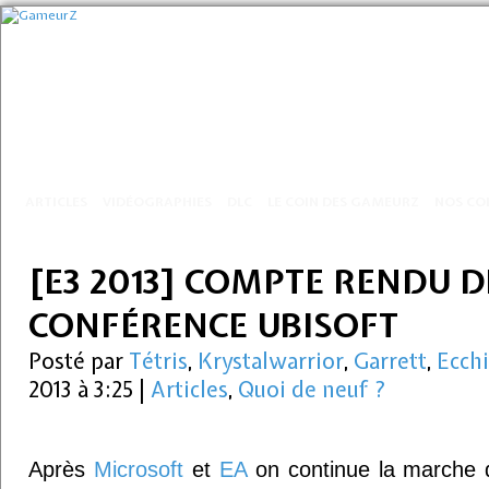
ARTICLES
VIDÉOGRAPHIES
DLC
LE COIN DES GAMEURZ
NOS CO
[E3 2013] COMPTE RENDU D
CONFÉRENCE UBISOFT
Posté par
Tétris
,
Krystalwarrior
,
Garrett
,
Ecchi
2013 à 3:25
|
Articles
,
Quoi de neuf ?
Après
Microsoft
et
EA
on continue la marche d