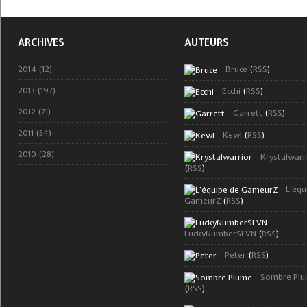
ARCHIVES
AUTEURS
2014 (12)
Bruce
(
RSS
)
2013 (197)
Ecchi
(
RSS
)
2012 (71)
Garrett
(
RSS
)
2011 (54)
Kewl
(
RSS
)
2010 (28)
Krystalwarr
(
RSS
)
L'équ
GameurZ
(
RSS
)
LuckyNumberSLVN
(
RSS
)
Peter
(
RSS
)
Sombre Pl
(
RSS
)