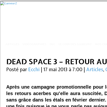
ARTICLES
VIDÉOGRAPHIES
DLC
LE COIN DES GAMEURZ
NOS CO
DEAD SPACE 3 – RETOUR AU
Posté par
Ecchi
|
17 mai 2013 à 7:00
|
Articles
,
Après une campagne promotionnelle pour l
les retours acerbes qu’elle aura suscitée,
sans grâce dans les étals en février dernier
une fois puisque je ne vous parle pas aujo