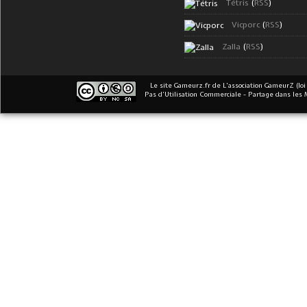
Tétris
(
RSS
)
Vicporc
(
RSS
)
Zalla
(
RSS
)
Le site Gameurz.fr
de
L'association GameurZ (loi
Pas d’Utilisation Commerciale - Partage dans les