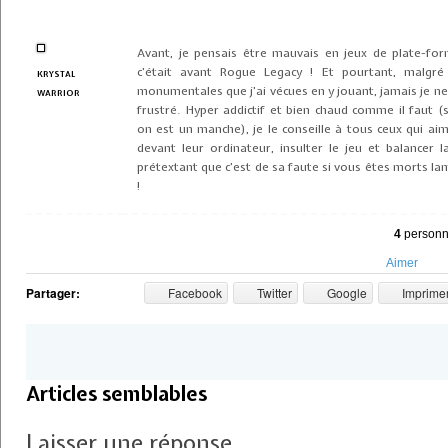
Avant, je pensais être mauvais en jeux de plate-for
c’était avant Rogue Legacy ! Et pourtant, malgré
KRYSTAL
monumentales que j’ai vécues en y jouant, jamais je ne
WARRIOR
frustré. Hyper addictif et bien chaud comme il faut 
on est un manche), je le conseille à tous ceux qui ai
devant leur ordinateur, insulter le jeu et balancer 
prétextant que c’est de sa faute si vous êtes morts 
!
4
personne
Aimer
Partager:
Facebook
Twitter
Google
Imprime
Articles semblables
Laisser une réponse