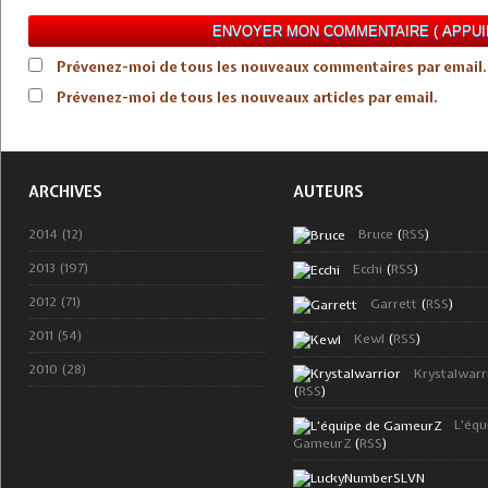
Prévenez-moi de tous les nouveaux commentaires par email.
Prévenez-moi de tous les nouveaux articles par email.
ARCHIVES
AUTEURS
2014 (12)
Bruce
(
RSS
)
2013 (197)
Ecchi
(
RSS
)
2012 (71)
Garrett
(
RSS
)
2011 (54)
Kewl
(
RSS
)
2010 (28)
Krystalwarr
(
RSS
)
L'équ
GameurZ
(
RSS
)