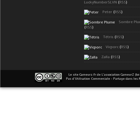
LuckyNumberSLVN
(
RSS
)
Peter
(
RSS
)
Sombre Pl
(
RSS
)
Tétris
(
RSS
)
Vicporc
(
RSS
)
Zalla
(
RSS
)
Le site Gameurz.fr
de
L'association GameurZ (loi
Pas d’Utilisation Commerciale - Partage dans les