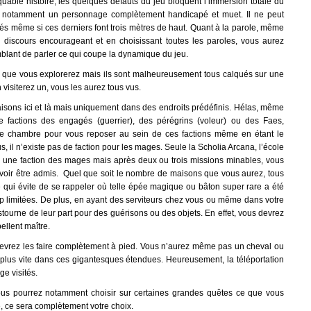
uable histoire, les quelques défauts du jeu bloquent l’immersion totale du
 notamment un personnage complètement handicapé et muet. Il ne peut
és même si ces derniers font trois mètres de haut. Quant à la parole, même
 discours encourageant et en choisissant toutes les paroles, vous aurez
lant de parler ce qui coupe la dynamique du jeu.
ux que vous explorerez mais ils sont malheureusement tous calqués sur une
visiterez un, vous les aurez tous vus.
sons ici et là mais uniquement dans des endroits prédéfinis. Hélas, même
de factions des engagés (guerrier), des pérégrins (voleur) ou des Faes,
de chambre pour vous reposer au sein de ces factions même en étant le
, il n’existe pas de faction pour les mages. Seule la Scholia Arcana, l’école
à une faction des mages mais après deux ou trois missions minables, vous
oir être admis. Quel que soit le nombre de maisons que vous aurez, tous
e qui évite de se rappeler où telle épée magique ou bâton super rare a été
op limitées. De plus, en ayant des serviteurs chez vous ou même dans votre
tourne de leur part pour des guérisons ou des objets. En effet, vous devrez
ellent maître.
evrez les faire complètement à pied. Vous n’aurez même pas un cheval ou
 plus vite dans ces gigantesques étendues. Heureusement, la téléportation
ge visités.
 Vous pourrez notamment choisir sur certaines grandes quêtes ce que vous
e, ce sera complètement votre choix.