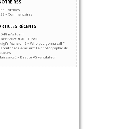
NOTRE RSS
RSS - Articles
RSS - Commentaires
ARTICLES RÉCENTS
2048 m’a tuer !
Chez Bruce #01 – Turok
Luigi’s Mansion 2 – Who you gonna call ?
Parenthèse Game Art: La photographie de
joueurs
NaissanceE – Beauté VS ventilateur