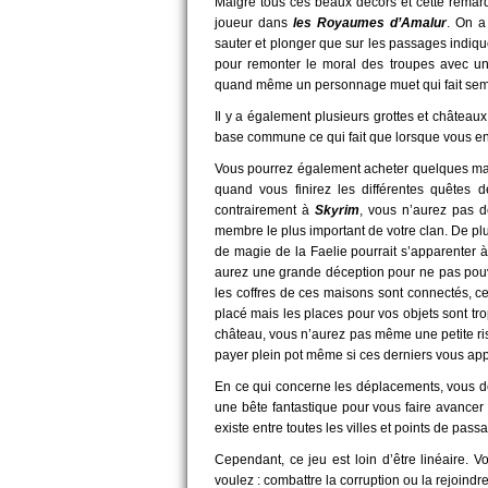
Malgré tous ces beaux décors et cette remarq
joueur dans
les Royaumes d’Amalur
. On a
sauter et plonger que sur les passages indiqu
pour remonter le moral des troupes avec un
quand même un personnage muet qui fait semb
Il y a également plusieurs grottes et châtea
base commune ce qui fait que lorsque vous en 
Vous pourrez également acheter quelques mai
quand vous finirez les différentes quêtes 
contrairement à
Skyrim
, vous n’aurez pas 
membre le plus important de votre clan. De plus
de magie de la Faelie pourrait s’apparenter 
aurez une grande déception pour ne pas pouv
les coffres de ces maisons sont connectés, c
placé mais les places pour vos objets sont tr
château, vous n’aurez pas même une petite ris
payer plein pot même si ces derniers vous app
En ce qui concerne les déplacements, vous d
une bête fantastique pour vous faire avancer
existe entre toutes les villes et points de passa
Cependant, ce jeu est loin d’être linéaire.
voulez : combattre la corruption ou la rejoindr