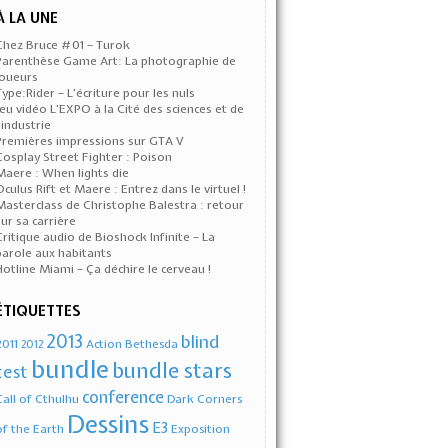
À LA UNE
Chez Bruce #01 – Turok
Parenthèse Game Art: La photographie de
joueurs
Type:Rider – L’écriture pour les nuls
Jeu vidéo L’EXPO à la Cité des sciences et de
l’industrie
Premières impressions sur GTA V
Cosplay Street Fighter : Poison
Maere : When lights die
Oculus Rift et Maere : Entrez dans le virtuel !
Masterclass de Christophe Balestra : retour
sur sa carrière
Critique audio de Bioshock Infinite – La
parole aux habitants
Hotline Miami – Ça déchire le cerveau !
ÉTIQUETTES
2013
blind
2011
Action
Bethesda
2012
bundle
bundle stars
test
conference
Call of Cthulhu
Dark Corners
Dessins
E3
of the Earth
Exposition