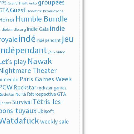
groupees
FPS
Grand Theft Auto
Guest
GTA
Headfirst Productions
Humble Bundle
Horror
indie
Indie Gala
indiebundle.org
indé
jeu
royale
indépendant
indépendant
Jeux vidéo
Nawak
Let's play
Nightmare Theater
Paris Games Week
nintendo
PGW
Rockstar
rockstar games
Rétrospective GTA
Rockstar North
Tétris-les-
Survival
Slender
bons-tuyaux
Ubisoft
Watdafuck
weekly sale