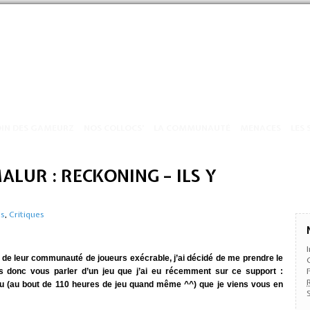
OIN DES GAMEURZ
NOS COLLOCS’
LA COMMUNAUTÉ
MENACES
LES 
LUR : RECKONING – ILS Y
es
,
Critiques
t de leur communauté de joueurs exécrable, j’ai décidé de me prendre le
s donc vous parler d’un jeu que j’ai eu récemment sur ce support :
 jeu (au bout de 110 heures de jeu quand même ^^) que je viens vous en