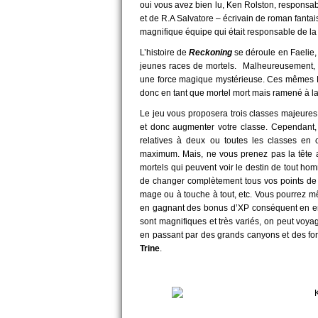
oui vous avez bien lu, Ken Rolston, responsa
et de R.A Salvatore – écrivain de roman fanta
magnifique équipe qui était responsable de la 
L’histoire de
Reckoning
se déroule en Faelie,
jeunes races de mortels. Malheureusement, 
une force magique mystérieuse. Ces mêmes Fae
donc en tant que mortel mort mais ramené à l
Le jeu vous proposera trois classes majeures 
et donc augmenter votre classe. Cependant,
relatives à deux ou toutes les classes en 
maximum. Mais, ne vous prenez pas la tête a
mortels qui peuvent voir le destin de tout h
de changer complètement tous vos points de 
mage ou à touche à tout, etc. Vous pourrez mê
en gagnant des bonus d’XP conséquent en ent
sont magnifiques et très variés, on peut voy
en passant par des grands canyons et des forê
Trine
.