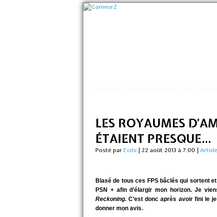
ARTICLES
VIDÉOGRAPHIES
DLC
LE C
LES ROYAUMES D’AMA
ÉTAIENT PRESQUE…
Posté par
Ecchi
|
22 août 2013 à 7:00
|
Articl
Blasé de tous ces FPS bâclés qui sortent e
PSN + afin d’élargir mon horizon.
Je vien
Reckoning
.
C’est donc après avoir fini le
donner
mon avis.