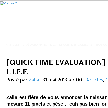
ARTICLES
VIDÉOGRAPHIES
DLC
LE COIN DES GAMEURZ
NOS CO
[QUICK TIME EVALUATION
L.I.F.E.
Posté par
Zalla
|
31 mai 2013 à 7:00
|
Articles
,
C
Zalla est fière de vous annoncer la naissa
mesure 11 pixels et pèse… euh pas bien lou