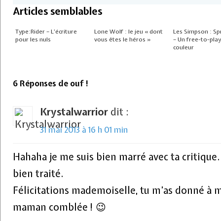
Articles semblables
Type:Rider – L’écriture
Lone Wolf : le jeu « dont
Les Simpson : Spr
pour les nuls
vous êtes le héros »
– Un free-to-pla
couleur
6 Réponses de ouf !
Krystalwarrior
dit :
31 mai 2013 à 16 h 01 min
Hahaha je me suis bien marré avec ta critique.
bien traité.
Félicitations mademoiselle, tu m’as donné à m
maman comblée ! 😉