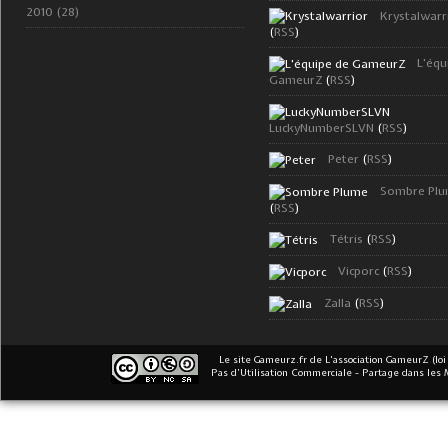
2010 (28)
Krystalwarr
(
RSS
)
L'équ
GameurZ
(
RSS
)
LuckyNumberSLVN
(
RSS
)
Peter
(
RSS
)
Sombre Pl
(
RSS
)
Tétris
(
RSS
)
Vicporc
(
RSS
)
Zalla
(
RSS
)
Le site Gameurz.fr
de
L'association GameurZ (loi
Pas d’Utilisation Commerciale - Partage dans les