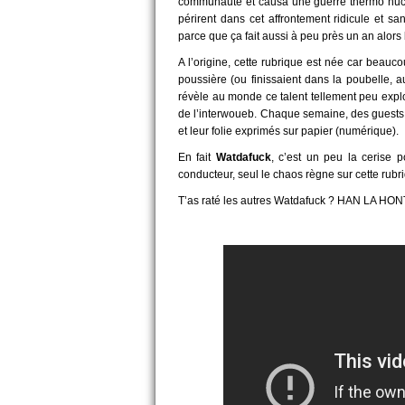
communauté et causa une guerre thermo nucl
périrent dans cet affrontement ridicule et s
parce que ça fait aussi à peu près un an alors
A l’origine, cette rubrique est née car beauco
poussière (ou finissaient dans la poubelle, au 
révèle au monde ce talent tellement peu exploit
de l’interwoueb. Chaque semaine, des guests 
et leur folie exprimés sur papier (numérique).
En fait
Watdafuck
, c’est un peu la cerise 
conducteur, seul le chaos règne sur cette rubr
T’as raté les autres Watdafuck ? HAN LA HON