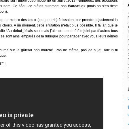
éaire sur l’interwoueb moderne en Juillet 2012. Nombreux des blogueurs
ans nom. Ce fléau, ce n’était surement pas
Watdafuck
(mais on s’en fiche
 bon).
up de mes « dessins » (tout pourris) finissaient par prendre injustement la
choix). A un moment, cette situtation n’était plus possible. Il fallait que je
é ! Au début, j’étais seul mais j’ai rapidement été rejoint par d’autres fous
se sont ainsi emparés de la rubrique pour partager avec vous leurs délires
pourrie sur le gâteau bon marché. Pas de thème, pas de sujet, aucun fil
ique.
TE !