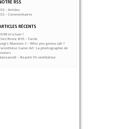
NOTRE RSS
RSS - Articles
RSS - Commentaires
ARTICLES RÉCENTS
2048 m’a tuer !
Chez Bruce #01 – Turok
Luigi’s Mansion 2 – Who you gonna call ?
Parenthèse Game Art: La photographie de
joueurs
NaissanceE – Beauté VS ventilateur