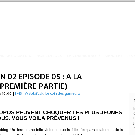
OIN DES GAMEURZ
NOS COLLOCS’
LA COMMUNAUTÉ
MENACES
LES 
 02 EPISODE 05 : A LA
(PREMIÈRE PARTIE)
à 10:00
|
[+18] Watdafuck
,
Le coin des gameurz
ROPOS PEUVENT CHOQUER LES PLUS JEUNES
US. VOUS VOILA PRÉVENUS !
blog. Un fléau d’une telle violence que la folie s’empara totalement de la