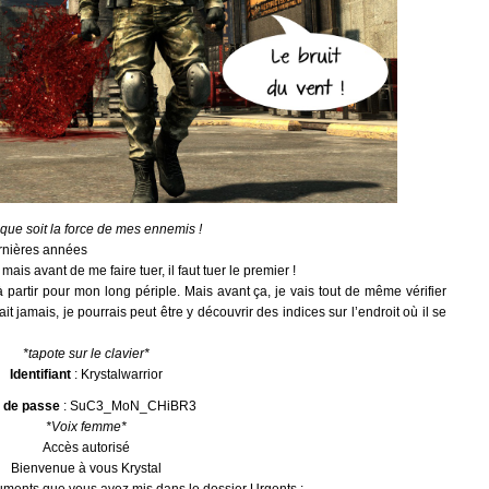
que soit la force de mes ennemis !
rnières années
 mais avant de me faire tuer, il faut tuer le premier !
 à partir pour mon long périple. Mais avant ça, je vais tout de même vérifier
it jamais, je pourrais peut être y découvrir des indices sur l’endroit où il se
*tapote sur le clavier*
Identifiant
: Krystalwarrior
 de passe
: SuC3_MoN_CHiBR3
*Voix femme*
Accès autorisé
Bienvenue à vous Krystal
cuments que vous avez mis dans le dossier Urgents :