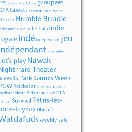
groupees
FPS
Grand Theft Auto
Guest
GTA
Headfirst Productions
Humble Bundle
Horror
indie
Indie Gala
indiebundle.org
indé
jeu
royale
indépendant
indépendant
Jeux vidéo
Nawak
Let's play
Nightmare Theater
Paris Games Week
nintendo
PGW
Rockstar
rockstar games
Rétrospective GTA
Rockstar North
Tétris-les-
Survival
Slender
bons-tuyaux
Ubisoft
Watdafuck
weekly sale