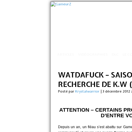
ARTICLES
VIDÉOGRAPHIES
DLC
LE C
WATDAFUCK – SAISON
RECHERCHE DE K.W 
Posté par
Krystalwarrior
|
3 décembre 2012 
ATTENTION – CERTAINS P
D’ENTRE VO
Depuis un an, un fléau s’est abattu sur Game