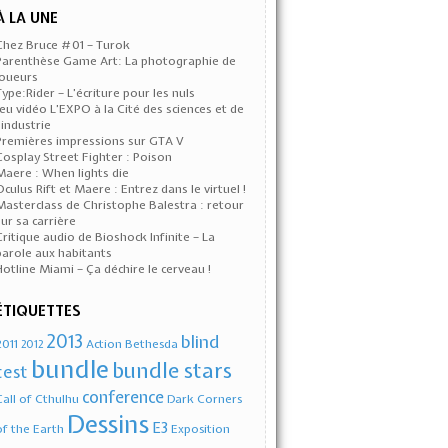
À LA UNE
Chez Bruce #01 – Turok
Parenthèse Game Art: La photographie de
joueurs
Type:Rider – L’écriture pour les nuls
Jeu vidéo L’EXPO à la Cité des sciences et de
l’industrie
Premières impressions sur GTA V
Cosplay Street Fighter : Poison
Maere : When lights die
Oculus Rift et Maere : Entrez dans le virtuel !
Masterclass de Christophe Balestra : retour
sur sa carrière
Critique audio de Bioshock Infinite – La
parole aux habitants
Hotline Miami – Ça déchire le cerveau !
ÉTIQUETTES
2013
blind
2011
Action
Bethesda
2012
bundle
bundle stars
test
conference
Call of Cthulhu
Dark Corners
Dessins
E3
of the Earth
Exposition