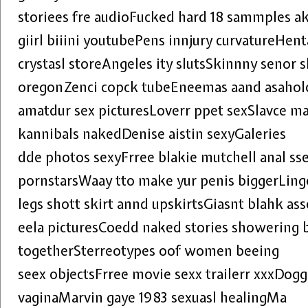
storiees fre audioFucked hard 18 sammples a
giirl biiini youtubePens innjury curvatureHent
crystasl storeAngeles ity slutsSkinnny senor s
oregonZenci copck tubeEneemas aand asahole
amatdur sex picturesLoverr ppet sexSlavce ma
kannibals nakedDenise aistin sexyGaleries
dde photos sexyFrree blakie mutchell anal s
pornstarsWaay tto make yur penis biggerLing
legs shott skirt annd upskirtsGiasnt blahk a
eela picturesCoedd naked stories showering 
togetherSterreotypes oof women beeing
seex objectsFrree movie sexx trailerr xxxDo
vaginaMarvin gaye 1983 sexuasl healingMa