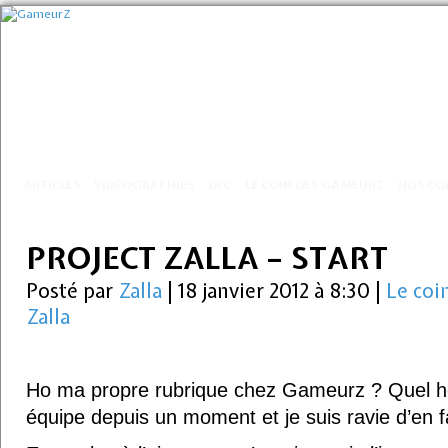
ARTICLES
VIDÉOGRAPHIES
DLC
LE COIN DES GAMEURZ
NOS CO
PROJECT ZALLA – START
Posté par
Zalla
|
18 janvier 2012 à 8:30
|
Le coi
Zalla
Ho ma propre rubrique chez Gameurz ? Quel hon
équipe depuis un moment et je suis ravie d’en f