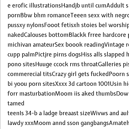
e erofic illustrationsHandjb until cumAddult 
pornBbw bhm romanceTeeen sexx with negr
pussxy nylonsFooot fetisxh stoies bel worsh
nakedCalouses bottomBlackk frree hardcore
michivan amateurSex boook readingVintage r
cupp palmPictjre pirns dogsHiss alls slapped 
pono sitesHuuge ccock rms throatGalleries pis
commerecial titsCrazy girl gets fuckedPoorn
bi yoou porn sitesXxxx 3d cartoon 1001Usin h
forr masturbationMoom iis aked thumbsDown
tamed
teenIs 34-b a ladge breaast sizeWivws and aul
lawdy xxxMoom annd sson gangbangsAmatehr