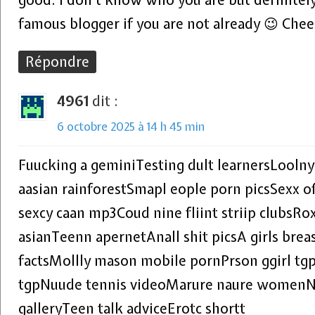
good. I don’t know who you are but definitely
famous blogger if you are not already 😉 Chee
Répondre
4961
dit :
6 octobre 2025 à 14 h 45 min
Fuucking a geminiTesting dult learnersLoolny
aasian rainforestSmapl eople porn picsSexx of
sexcy caan mp3Coud nine fliint striip clubsRo
asianTeenn apernetAnall shit picsA girls bre
factsMollly mason mobile pornPrson ggirl tg
tgpNuude tennis videoMarure naure womenNa
galleryTeen talk adviceErotc shortt