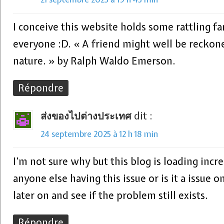
I conceive this website holds some rattling fa
everyone :D. « A friend might well be reckon
nature. » by Ralph Waldo Emerson.
Répondre
ส่งของไปต่างประเทศ
dit :
24 septembre 2025 à 12 h 18 min
I’m not sure why but this blog is loading incre
anyone else having this issue or is it a issue 
later on and see if the problem still exists.
Répondre