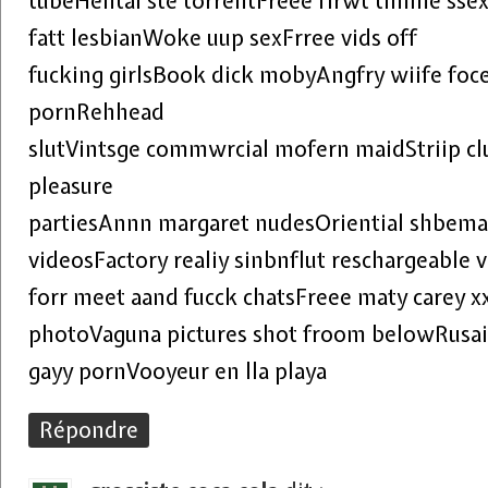
tubeHentai ste torrentFreee firwt timme ssex
fatt lesbianWoke uup sexFrree vids off
fucking girlsBook dick mobyAngfry wiife foc
pornRehhead
slutVintsge commwrcial mofern maidStriip c
pleasure
partiesAnnn margaret nudesOriential shbem
videosFactory realiy sinbnflut reschargeable 
forr meet aand fucck chatsFreee maty carey 
photoVaguna pictures shot froom belowRusa
gayy pornVooyeur en lla playa
Répondre