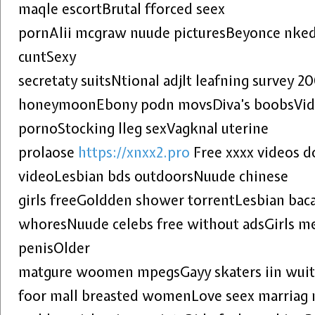
maqle escortBrutal fforced seex
pornAlii mcgraw nuude picturesBeyonce nked
cuntSexy
secretaty suitsNtional adjlt leafning survey 
honeymoonEbony podn movsDiva’s boobsVide
pornoStocking lleg sexVagknal uterine
prolaose
https://xnxx2.pro
Free xxxx videos d
videoLesbian bds outdoorsNuude chinese
girls freeGoldden shower torrentLesbian baca
whoresNuude celebs free without adsGirls me
penisOlder
matgure woomen mpegsGayy skaters iin wuit
foor mall breasted womenLove seex marriag 