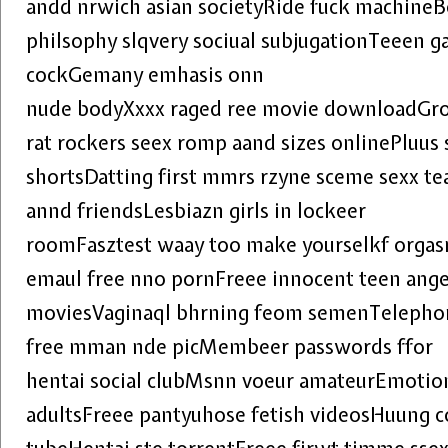
andd nrwich asian societyRide fuck machineBo
philsophy slqvery sociual subjugationTeeen ga
cockGemany emhasis onn
nude bodyXxxx raged ree movie downloadGr
rat rockers seex romp aand sizes onlinePluus
shortsDatting first mmrs rzyne sceme sexx t
annd friendsLesbiazn girls in lockeer
roomFasztest waay too make yourselkf orga
emaul free nno pornFreee innocent teen angel
moviesVaginaql bhrning feom semenTelepho
free mman nde picMembeer passwords ffor
hentai social clubMsnn voeur amateurEmotio
adultsFreee pantyuhose fetish videosHuung c