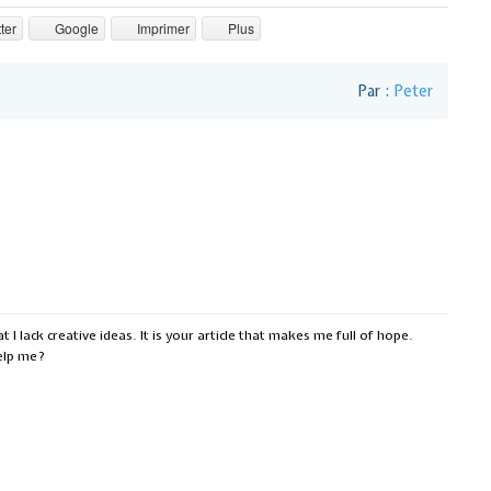
ter
Google
Imprimer
Plus
Par :
Peter
 I lack creative ideas. It is your article that makes me full of hope.
help me?