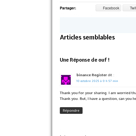
Partager:
Facebook
Twit
Articles semblables
Une Réponse de ouf !
binance Register
dit :
10 octobre 2025 à 0 h 57 min
Thank you for your sharing. I am worried that
Thank you. But, I have a question, can you 
Répondre