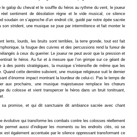
le galop du cheval et le souffle du héros au rythme du vent, le joueur
réel sentiment de désolation règne et le vide musical, ce silence
d soudain on s’approche d’un endroit clé, guidé par notre épée sacrée
u son strident, une musique se joue par intermittence et fait monter le
lents, lourds, les bruits sont terribles, la terre gronde, tout est fait
mphonique, la fougue des cuivres et des percussions rend la fureur de
mélangés à ceux du guerrier. Le joueur ne peut avoir que la pression et
ntirait le héros. Au fur et à mesure que l’on grimpe sur ce géant de
épée à des points stratégiques, la musique s’intensifie de même que les
e. Quand cette dernière subvient, une musique religieuse suit le dernier
aisant d’énorme impact montrant la lourdeur de celui-ci. Pas le temps de
taquer aux prochains, une musique majestueuse remplace les chœurs
pe du colosse et vient transpercer le héros dans un bruit tonitruant,
et.
de sa promise, et qui dit sanctuaire dit ambiance sacrée avec chant
ue évolutive qui transforme les combats contre les colosses réellement
le permet aussi d’indiquer les moments ou les endroits clés, où se
eux est également accentuée par le silence oppressant transformant ce