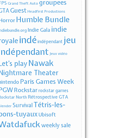
groupees
FPS
Grand Theft Auto
Guest
GTA
Headfirst Productions
Humble Bundle
Horror
indie
Indie Gala
indiebundle.org
indé
jeu
royale
indépendant
indépendant
Jeux vidéo
Nawak
Let's play
Nightmare Theater
Paris Games Week
nintendo
PGW
Rockstar
rockstar games
Rétrospective GTA
Rockstar North
Tétris-les-
Survival
Slender
bons-tuyaux
Ubisoft
Watdafuck
weekly sale