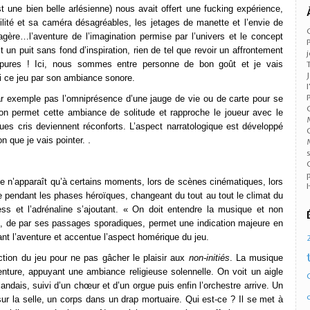
t une bien belle arlésienne) nous avait offert une fucking expérience,
ilité et sa caméra désagréables, les jetages de manette et l’envie de
gère…l’aventure de l’imagination permise par l’univers et le concept
 un puit sans fond d’inspiration, rien de tel que revoir un affrontement
…pures ! Ici, nous sommes entre personne de bon goût et je vais
ti ce jeu par son ambiance sonore.
a par exemple pas l’omniprésence d’une jauge de vie ou de carte pour se
son permet cette ambiance de solitude et rapproche le joueur avec le
ques cris deviennent réconforts.
L’aspect narratologique est développé
.
son que je vais pointer.
e n’apparaît qu’à certains moments, lors de scènes cinématiques, lors
 pendant les phases héroïques, changeant du tout au tout le climat du
ress et l’adrénaline s’ajoutant. « On doit entendre la musique et non
ue, de par ses passages sporadiques, permet une indication majeure en
ant l’aventure et accentue l’aspect homérique du jeu.
uction du jeu pour ne pas gâcher le plaisir aux
non-initiés
. La musique
nture, appuyant une ambiance religieuse solennelle. On voit un aigle
andais, suivi d’un chœur et d’un orgue puis enfin l’orchestre arrive. Un
ur la selle, un corps dans un drap mortuaire. Qui est-ce ? Il se met à