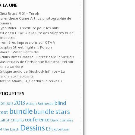
À LA UNE
Chez Bruce #01 – Turok
Parenthèse Game Art: La photographie de
joueurs
Type:Rider – L’écriture pour les nuls
Jeu vidéo L’EXPO à la Cité des sciences et de
l’industrie
Premières impressions sur GTA V
Cosplay Street Fighter : Poison
Maere : When lights die
Oculus Rift et Maere : Entrez dans le virtuel !
Masterclass de Christophe Balestra : retour
sur sa carrière
Critique audio de Bioshock Infinite – La
parole aux habitants
Hotline Miami – Ça déchire le cerveau !
ÉTIQUETTES
2013
blind
2011
Action
Bethesda
2012
bundle
bundle stars
test
conference
Call of Cthulhu
Dark Corners
Dessins
E3
of the Earth
Exposition