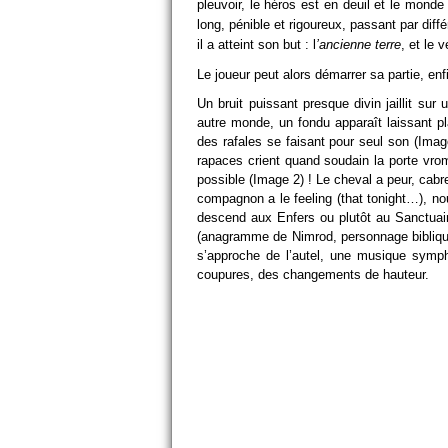
pleuvoir, le héros est en deuil et le mond
long, pénible et rigoureux, passant par diff
il a atteint son but : l
’ancienne terre
, et le 
Le joueur peut alors démarrer sa partie, en
Un bruit puissant presque divin jaillit sur
autre monde, un fondu apparaît laissant pl
des rafales se faisant pour seul son (Image
rapaces crient quand soudain la porte vrom
possible (Image 2) ! Le cheval a peur, cabre,
compagnon a le feeling (that tonight…), nou
descend aux Enfers ou plutôt au Sanctuair
(anagramme de Nimrod, personnage biblique
s’approche de l’autel, une musique symph
coupures, des changements de hauteur.