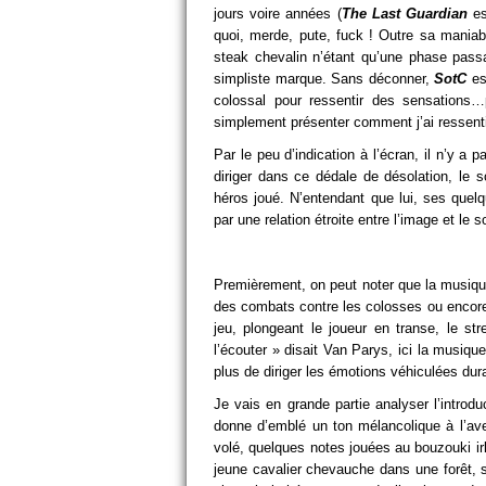
jours voire années (
The Last Guardian
es
quoi, merde, pute, fuck ! Outre sa maniab
steak chevalin n’étant qu’une phase passa
simpliste marque. Sans déconner,
SotC
est
colossal pour ressentir des sensations
simplement présenter comment j’ai ressen
Par le peu d’indication à l’écran, il n’y 
diriger dans ce dédale de désolation, le 
héros joué. N’entendant que lui, ses quel
par une relation étroite entre l’image et le 
Premièrement, on peut noter que la musiqu
des combats contre les colosses ou encore
jeu, plongeant le joueur en transe, le st
l’écouter » disait Van Parys, ici la musiq
plus de diriger les émotions véhiculées dur
Je vais en grande partie analyser l’introd
donne d’emblé un ton mélancolique à l’ave
volé, quelques notes jouées au bouzouki irl
jeune cavalier chevauche dans une forêt, s