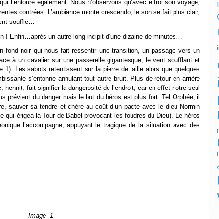
e qui l’entoure également. Nous n’observons qu’avec effroi son voyage,
érentes contrées. L’ambiance monte crescendo, le son se fait plus clair,
vent souffle…
fin ! Enfin…après un autre long incipit d’une dizaine de minutes…
 un fond noir qui nous fait ressentir une transition, un passage vers un
ace à un cavalier sur une passerelle gigantesque, le vent soufflant et
 1). Les sabots retentissent sur la pierre de taille alors que quelques
bissante s’entonne annulant tout autre bruit. Plus de retour en arrière
 hennit, fait signifier la dangerosité de l’endroit, car en effet
notre seul
s prévient du danger mais le but du héros est plus fort. Tel Orphée, il
e, sauver sa tendre et chère au coût d’un pacte avec le dieu Normin
 qui érigea la Tour de Babel provocant les foudres du Dieu). Le héros
onique l’accompagne, appuyant le tragique de la situation avec des
Image 1