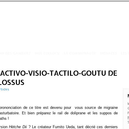
OIN DES GAMEURZ
NOS COLLOCS’
LA COMMUNAUTÉ
MENACES
LES 
ACTIVO-VISIO-TACTILO-GOUTU DE
LOSSUS
rticles
prononciation de ce titre est devenu pour vous source de migraine
masturbatoire. Et bien préparez le rail de doliprane et les suppos de
aths !
ersion
Hètche Dii
? Le créateur Fumito Ueda, tant décrié ces derniers