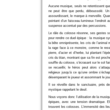
Aucune musique, seuls ne retentissent que 
ne peut être que perdu, déboussolé. Un 
assourdissant, le marque à merveille. Quan
pointant d’un faisceau lumineux l’endroit a
suspense accentué par des percussions.
Le râle du colosse résonne, ses gestes sont 
pour rendre ce duel épique : la musique sy
la bête omniprésente, les cris de l’animal 
la rage face à ce monstre, comme le resse
pierre, d’acier et d’herbe, lui plantant l’
cris du titan, montrant que sa fin est proch
souffle du colosse, s’écrasant sur le sol f
se recueillir, le héros peut alors s’at
religieux jusqu’à ce qu’une ombre s’échap
désemparant le joueur et assommant le jou
Il se réveille dans le sanctuaire, près 
mystique rappelant le deuil.
Nous voyons donc l’utilisation de la musiq
épiques, avec une tension dramatique. El
trouvent les colosses. L’immensité des li