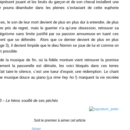
iprésent jouant et les bruits du garçon et de son cheval installent une
er pourra déambuler dans les pleines s’extasiant de cette euphorie
es, le son de leur mort devient de plus en plus dur à entendre, de plus
 pris de regret, mais le guerrier n’a qu’une obsession, retrouver sa
un égoïsme sans limite justifié par sa passion amoureuse en tuant ces
uvent que se défendre. Alors que ce dernier devient de plus en plus
ge 3), il devient limpide que le dieu Normin se joue de lui et comme on
st possible.
 la musique de fin, où la fidèle monture vient retrouver la promise
ement la passerelle est détruite, les voici bloqués dans ces terres
fait taire le silence, c’est une lueur d’espoir, une rédemption. Le chant
une musique douce au piano (
ça rime hey ho !
) marquent la vie recréée
3 – Le héros souillé de ses péchés
Soit le premier à aimer cet article
Aimer