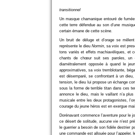
transitionnel Image 2
Un masque chamanique entouré de fumée
cette terre défendue au son d’une musique
certain émane de cette scène.
Un bruit de déluge et d’orage se mêlent
représente le dieu
Normin
, sa voix est pre
tons variés et effets machiavéliques, et
chants de chœur suit ses paroles, un c
diamétralement opposée à quand le jeune
approximatives, sa voix tremblotante, bégay
est désemparé, se confrontant à un dieu, 
tension, le dieu lui propose un échange con
sous la forme de terrible titan dans ces t
annonce le dieu, mais le vaillant n’a plu
musicale entre les deux protagonistes, l’o
courage du jeune héros est en exergue mai
Dorénavant commence l’aventure pour le joue
ce désert de solitude, aucune vie n’est pr
le guerrier a besoin de son fidèle destrier
une commande est allouée pour l’appeler, l