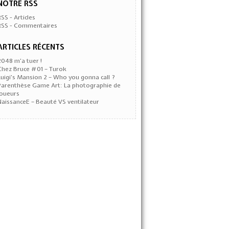
NOTRE RSS
RSS - Articles
RSS - Commentaires
ARTICLES RÉCENTS
2048 m’a tuer !
Chez Bruce #01 – Turok
Luigi’s Mansion 2 – Who you gonna call ?
Parenthèse Game Art: La photographie de
joueurs
NaissanceE – Beauté VS ventilateur