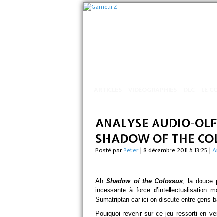
ARTICLES
VIDÉOGRAPHIES
DLC
LE C
ANALYSE AUDIO-OLF
SHADOW OF THE CO
Posté par
Peter
|
8 décembre 2011 à 13:25
|
A
Ah
Shadow of the Colossus
, la douce 
incessante à force d’intellectualisation 
Sumatriptan car ici on discute entre gens b
Pourquoi revenir sur ce jeu ressorti en v