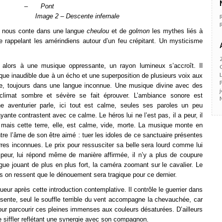
– Pont
 – Descente infernale
 nous conte dans une langue
cheulou
et de
golmon
les mythes liés à
 rappelant les amérindiens autour d’un feu crépitant. Un mysticisme
 alors à une musique oppressante, un rayon lumineux s’accroît. Il
sque inaudible due à un écho et une superposition de plusieurs voix aux
 ce, toujours dans une langue inconnue. Une musique divine avec des
limat sombre et sévère se fait éprouver. L’ambiance sonore est
 aventurier parle, ici tout est calme, seules ses paroles un peu
ante contrastent avec ce calme. Le héros lui ne l’est pas, il a peur, il
mais cette terre, elle, est calme, vide, morte. La musique monte en
tre l’âme de son être aimé : tuer les idoles de ce sanctuaire présentes
erres inconnues. Le prix pour ressusciter sa belle sera lourd comme lui
s peur, lui répond même de manière affirmée, il n’y a plus de coupure
rgue jouant de plus en plus fort, la caméra zoomant sur le cavalier. Le
s on ressent que le dénouement sera tragique pour ce dernier.
ur après cette introduction contemplative. Il contrôle le guerrier dans
ésente, seul le souffle terrible du vent accompagne la chevauchée, car
 pour parcourir ces pleines immenses aux couleurs désaturées. D’ailleurs
e siffler reflétant une synergie avec son compagnon.