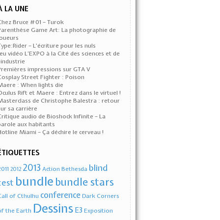
À LA UNE
Chez Bruce #01 – Turok
Parenthèse Game Art: La photographie de
joueurs
Type:Rider – L’écriture pour les nuls
Jeu vidéo L’EXPO à la Cité des sciences et de
l’industrie
Premières impressions sur GTA V
Cosplay Street Fighter : Poison
Maere : When lights die
Oculus Rift et Maere : Entrez dans le virtuel !
Masterclass de Christophe Balestra : retour
sur sa carrière
Critique audio de Bioshock Infinite – La
parole aux habitants
Hotline Miami – Ça déchire le cerveau !
ÉTIQUETTES
2013
blind
2011
Action
Bethesda
2012
bundle
bundle stars
test
conference
Call of Cthulhu
Dark Corners
Dessins
E3
of the Earth
Exposition