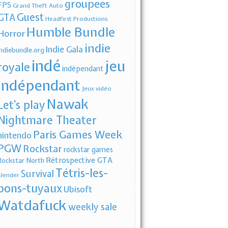
groupees
FPS
Grand Theft Auto
Guest
GTA
Headfirst Productions
Humble Bundle
Horror
indie
Indie Gala
indiebundle.org
indé
jeu
royale
indépendant
indépendant
Jeux vidéo
Nawak
Let's play
Nightmare Theater
Paris Games Week
nintendo
PGW
Rockstar
rockstar games
Rétrospective GTA
Rockstar North
Tétris-les-
Survival
Slender
bons-tuyaux
Ubisoft
Watdafuck
weekly sale