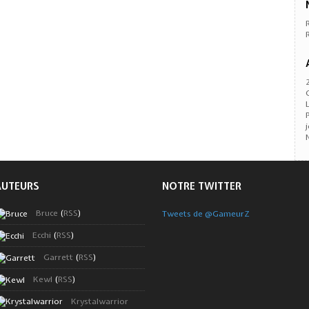
AUTEURS
NOTRE TWITTER
Bruce
(
RSS
)
Tweets de @GameurZ
Ecchi
(
RSS
)
Garrett
(
RSS
)
Kewl
(
RSS
)
Krystalwarrior