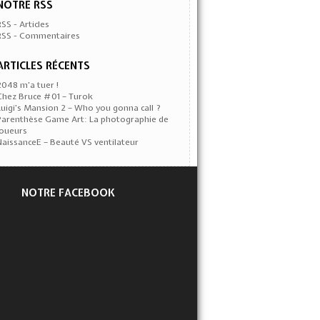
NOTRE RSS
RSS - Articles
RSS - Commentaires
ARTICLES RÉCENTS
2048 m’a tuer !
Chez Bruce #01 – Turok
Luigi’s Mansion 2 – Who you gonna call ?
Parenthèse Game Art: La photographie de
joueurs
NaissanceE – Beauté VS ventilateur
NOTRE FACEBOOK