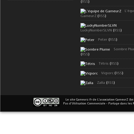
(
RSS
)
L'équ
GameurZ
(
RSS
)
LuckyNumberSLVN
(
RSS
)
Peter
(
RSS
)
Sombre Pl
(
RSS
)
Tétris
(
RSS
)
Vicporc
(
RSS
)
Zalla
(
RSS
)
Le site Gameurz.fr
de
L'association GameurZ (loi
Pas d’Utilisation Commerciale - Partage dans les