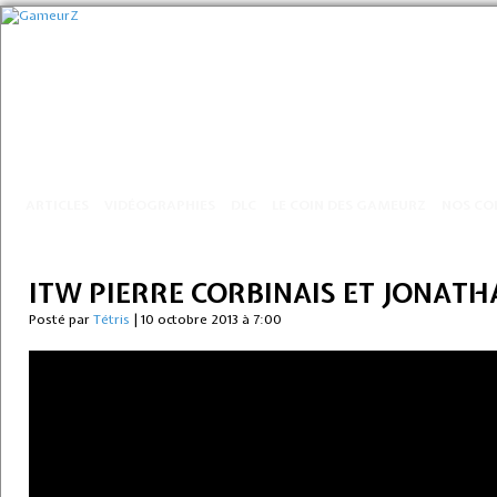
ARTICLES
VIDÉOGRAPHIES
DLC
LE COIN DES GAMEURZ
NOS CO
ITW PIERRE CORBINAIS ET JONAT
Posté par
Tétris
|
10 octobre 2013 à 7:00