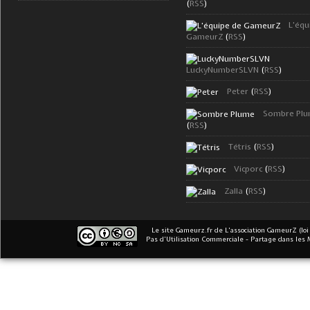
(
RSS
)
L'équ
GameurZ
(
RSS
)
LuckyNumberSLVN
(
RSS
)
Peter
(
RSS
)
Sombre Pl
(
RSS
)
Tétris
(
RSS
)
Vicporc
(
RSS
)
Zalla
(
RSS
)
Le site Gameurz.fr
de
L'association GameurZ (loi
Pas d’Utilisation Commerciale - Partage dans les