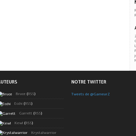
AUTEURS
NOTRE TWITTER
Bruce
(
RSS
)
Tweets de @GameurZ
Ecchi
(
RSS
)
Garrett
(
RSS
)
Kewl
(
RSS
)
Krystalwarrior