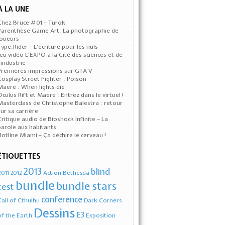
À LA UNE
Chez Bruce #01 – Turok
Parenthèse Game Art: La photographie de
joueurs
Type:Rider – L’écriture pour les nuls
Jeu vidéo L’EXPO à la Cité des sciences et de
l’industrie
Premières impressions sur GTA V
Cosplay Street Fighter : Poison
Maere : When lights die
Oculus Rift et Maere : Entrez dans le virtuel !
Masterclass de Christophe Balestra : retour
sur sa carrière
Critique audio de Bioshock Infinite – La
parole aux habitants
Hotline Miami – Ça déchire le cerveau !
ÉTIQUETTES
2013
blind
2011
Action
Bethesda
2012
bundle
bundle stars
test
conference
Call of Cthulhu
Dark Corners
Dessins
E3
of the Earth
Exposition