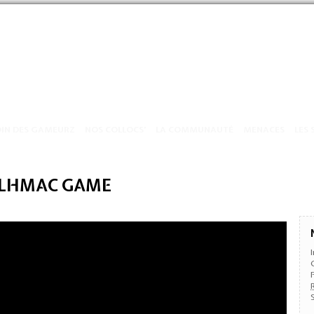
OIN DES GAMEURZ
NOS COLLOCS’
LA COMMUNAUTÉ
MENACES
LES 
ALHMAC GAME