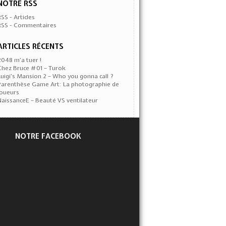
NOTRE RSS
RSS - Articles
RSS - Commentaires
ARTICLES RÉCENTS
2048 m’a tuer !
Chez Bruce #01 – Turok
Luigi’s Mansion 2 – Who you gonna call ?
Parenthèse Game Art: La photographie de
joueurs
NaissanceE – Beauté VS ventilateur
NOTRE FACEBOOK