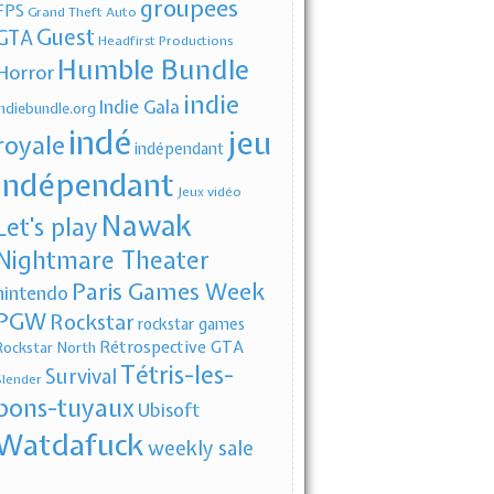
groupees
FPS
Grand Theft Auto
Guest
GTA
Headfirst Productions
Humble Bundle
Horror
indie
Indie Gala
indiebundle.org
indé
jeu
royale
indépendant
indépendant
Jeux vidéo
Nawak
Let's play
Nightmare Theater
Paris Games Week
nintendo
PGW
Rockstar
rockstar games
Rétrospective GTA
Rockstar North
Tétris-les-
Survival
Slender
bons-tuyaux
Ubisoft
Watdafuck
weekly sale