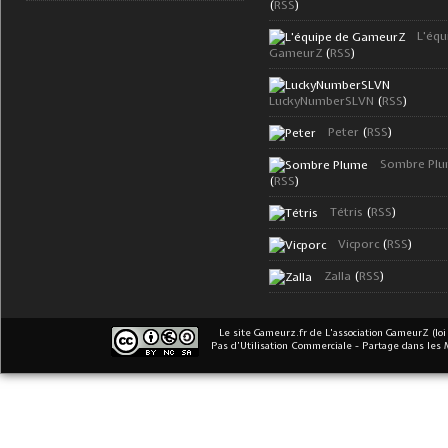
(
RSS
)
L'équ
GameurZ
(
RSS
)
LuckyNumberSLVN
(
RSS
)
Peter
(
RSS
)
Sombre Pl
(
RSS
)
Tétris
(
RSS
)
Vicporc
(
RSS
)
Zalla
(
RSS
)
Le site Gameurz.fr
de
L'association GameurZ (loi
Pas d’Utilisation Commerciale - Partage dans les