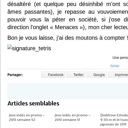
désaltéré (et quelque peu désinhibé m’ont s
âmes passantes), je repasse au vouvoiemen
pouvoir vous la péter en société, si j’ose d
direction l’onglet « Menaces »), mon cher lecteu
Bon je vous laisse, j’ai des moutons à compter 
Une perso
Aimer
Partager:
Facebook
Twitter
Google
Imprime
Articles semblables
Jeux indés en promo –
Jeux indés en promo –
[Indétour Estudi
2013 semaine 52
2013 semaine 51
9.03 m et le tsu
japonais de 2011