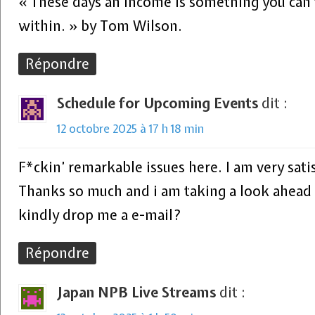
« These days an income is something you can’
within. » by Tom Wilson.
Répondre
Schedule for Upcoming Events
dit :
12 octobre 2025 à 17 h 18 min
F*ckin’ remarkable issues here. I am very sati
Thanks so much and i am taking a look ahead 
kindly drop me a e-mail?
Répondre
Japan NPB Live Streams
dit :