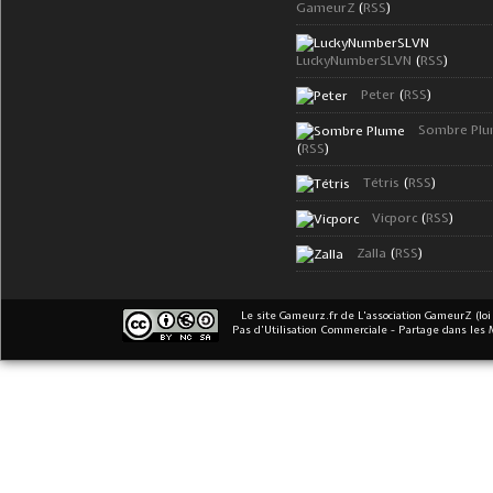
GameurZ
(
RSS
)
LuckyNumberSLVN
(
RSS
)
Peter
(
RSS
)
Sombre Pl
(
RSS
)
Tétris
(
RSS
)
Vicporc
(
RSS
)
Zalla
(
RSS
)
Le site Gameurz.fr
de
L'association GameurZ (loi
Pas d’Utilisation Commerciale - Partage dans les