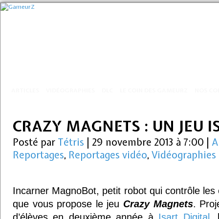
ARTICLES
VIDÉOGRAPHIES
DLC
LE COIN DES GAMEURZ
NOS CO
CRAZY MAGNETS : UN JEU I
Posté par
Tétris
|
29 novembre 2013 à 7:00
|
A
Reportages
,
Reportages vidéo
,
Vidéographies
Incarner MagnoBot, petit robot qui contrôle les 
que vous propose le jeu
Crazy Magnets
. Pro
d’élèves en deuxième année à
Isart Digital
, 