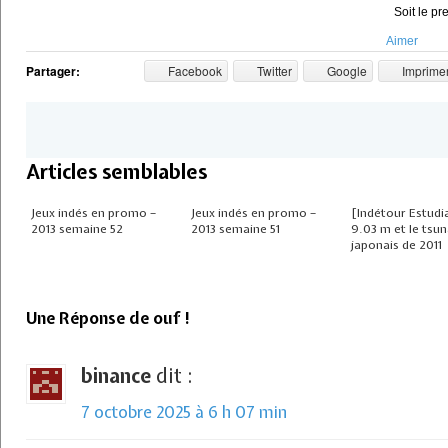
Soit le pr
Aimer
Partager:
Facebook
Twitter
Google
Imprime
Articles semblables
Jeux indés en promo –
Jeux indés en promo –
[Indétour Estudi
2013 semaine 52
2013 semaine 51
9.03 m et le tsu
japonais de 2011
Une Réponse de ouf !
binance
dit :
7 octobre 2025 à 6 h 07 min