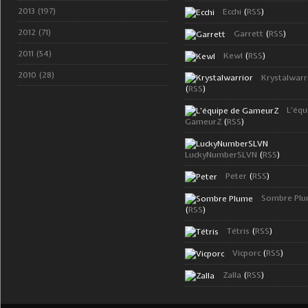
2013 (197)
Ecchi
(
RSS
)
2012 (71)
Garrett
(
RSS
)
2011 (54)
Kewl
(
RSS
)
2010 (28)
Krystalwarr
(
RSS
)
L'équ
GameurZ
(
RSS
)
LuckyNumberSLVN
(
RSS
)
Peter
(
RSS
)
Sombre Pl
(
RSS
)
Tétris
(
RSS
)
Vicporc
(
RSS
)
Zalla
(
RSS
)