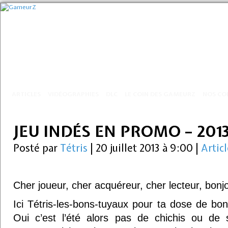
ARTICLES
VIDÉOGRAPHIES
DLC
LE COIN DES GAMEURZ
NOS CO
JEU INDÉS EN PROMO – 201
Posté par
Tétris
|
20 juillet 2013 à 9:00
|
Artic
Cher joueur, cher acquéreur, cher lecteur, bonjo
Ici Tétris-les-bons-tuyaux pour ta dose de b
Oui c’est l’été alors pas de chichis ou de 