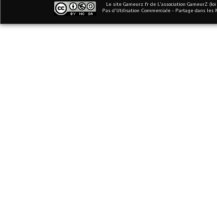
Le site Gameurz.fr
de
L'association GameurZ (loi
Pas d’Utilisation Commerciale - Partage dans les