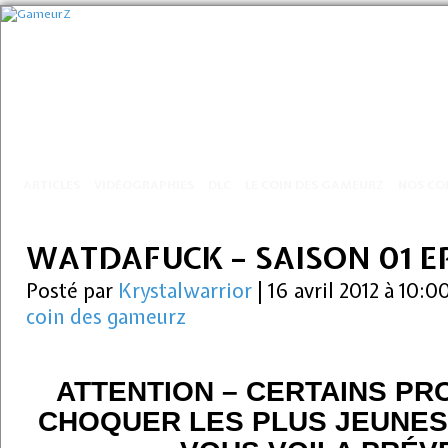
ARTICLES
VIDÉOGRAPHIES
DLC
LE COIN DES GAMEURZ
NOS CO
WATDAFUCK – SAISON 01 EP
Posté par
Krystalwarrior
|
16 avril 2012 à 10:0
coin des gameurz
A
TTENTION – CERTAINS P
CHOQUER LES PLUS
JEUNES