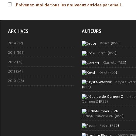
Prévenez-moi de tous les nouveaux articles par email.
ARCHIVES
AUTEURS
2014 (12)
Bruce
(
RSS
)
2013 (197)
Ecchi
(
RSS
)
2012 (71)
Garrett
(
RSS
)
2011 (54)
Kewl
(
RSS
)
2010 (28)
Krystalwarr
(
RSS
)
L'équ
GameurZ
(
RSS
)
LuckyNumberSLVN
(
RSS
)
Peter
(
RSS
)
Sombre Pl