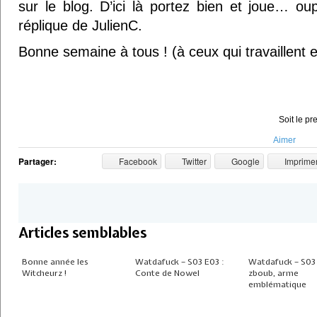
sur le blog. D’ici là portez bien et joue… oups
réplique de JulienC.
Bonne semaine à tous ! (à ceux qui travaillent e
Soit le pr
Aimer
Partager:
Facebook
Twitter
Google
Imprime
Articles semblables
Bonne année les
Watdafuck – S03 E03 :
Watdafuck – S03 
Witcheurz !
Conte de Nowel
zboub, arme
emblématique