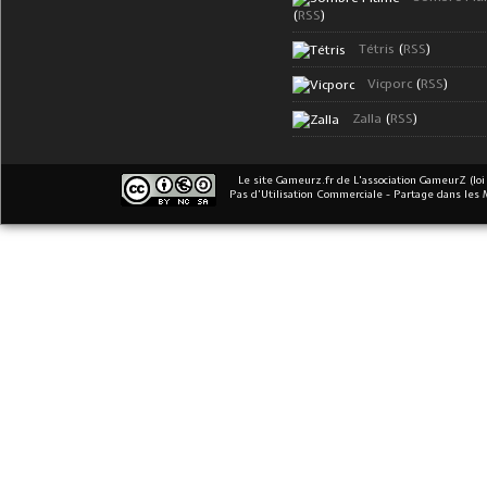
(
RSS
)
Tétris
(
RSS
)
Vicporc
(
RSS
)
Zalla
(
RSS
)
Le site Gameurz.fr
de
L'association GameurZ (loi
Pas d’Utilisation Commerciale - Partage dans les