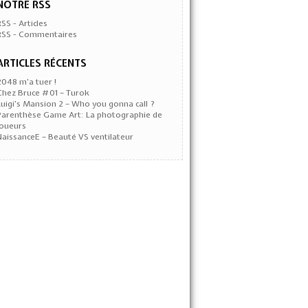
NOTRE RSS
RSS - Articles
RSS - Commentaires
ARTICLES RÉCENTS
2048 m’a tuer !
Chez Bruce #01 – Turok
Luigi’s Mansion 2 – Who you gonna call ?
Parenthèse Game Art: La photographie de
joueurs
NaissanceE – Beauté VS ventilateur