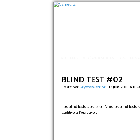
ARTICLES
VIDÉOGRAPHIES
DLC
LE C
BLIND TEST #02
Posté par
Krystalwarrior
|
12 juin 2010 à 11:
Les blind tests c’est cool. Mais les blind tests
auditive à l’épreuve :