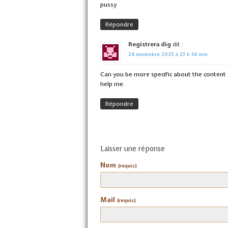
pussy
Répondre
Registrera dig
dit :
24 novembre 2025 à 23 h 34 min
Can you be more specific about the content o
help me.
Répondre
Laisser une réponse
Nom
(requis)
Mail
(requis)