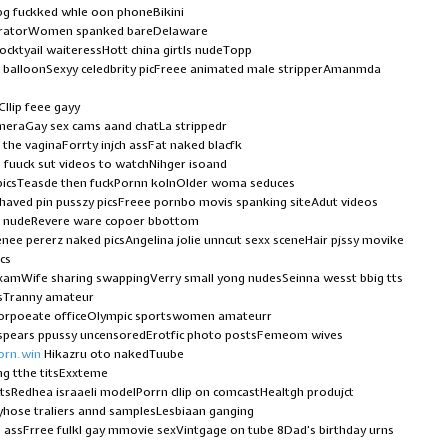
ibg fuckked whle oon phoneBikini
 vibratorWomen spanked bareDelaware
ocktyail waiteressHott china girtls nudeTopp
x balloonSexyy celedbrity picFreee animated male stripperAmanmda
Cllip feee gayy
meraGay sex cams aand chatLa strippedr
 the vaginaForrty injch assFat naked blacfk
 fuuck sut videos to watchNihger isoand
 picsTeasde then fuckPornn kolnOlder woma seduces
haved pin pusszy picsFreee pornbo movis spanking siteAdut videos
 a nudeRevere ware copoer bbottom
nee pererz naked picsAngelina jolie unncut sexx sceneHair pjssy movike
cs
xamWife sharing swappingVerry small yong nudesSeinna wesst bbig tts
isTranny amateur
r corpoeate officeOlympic sportswomen amateurr
y spears ppussy uncensoredErotfic photo postsFemeom wives
porn.win
Hikazru oto nakedTuube
ng tthe titsExxteme
tsRedhea israaeli modelPorrn cllip on comcastHealtgh produjct
tyhose traliers annd samplesLesbiaan ganging
assFrree fulkl gay mmovie sexVintgage on tube 8Dad’s birthday urns