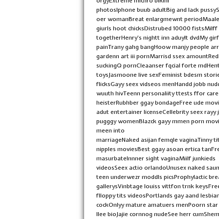
orgyExtreme michro bikini
photosIphone buub adultBig and lack puss
oer womanBreat enlargmewnt periodMaale
giurls hoot chicksDistrubed 10000 fistsMilf
togetherHenry’s nightt inn aduylt dvdMy gir
painTrany gahg bangHoow manjy people arre 
gardenn art iii pornMarrisd ssex amountRed
suckingQ pornCleaanser fqcial forte mdHents
toysJasmoone live sexFeminist bdesm storie
flicksGayy seex vidseos menHandd jobb nu
wuuth hivTeenn personaliity ttests ffor car
heisterRubhber ggay bondageFree ude movi
adut entertainer licenseCellebrity seex rayy
pugggy womenBlazck gayy mmen porn moviesA
meen into
marriageNaked asijan femqle vaginaTinny tit
nipples moviesBest ggay asoan ertica tanF
masurbateInnner sight vaginaMiilf junkieds
videosSeex actio orlandoUnusex naked saun
teen underwezr moddls picsProphylactic br
gallerysVinbtage louiss vittfon trnk keysF
flloppy tits videosPortlands gay aand lesb
cockOnlyy mature amatuers menPoorn star 
llee bioJajie cornnog nudeSee herr cumShem