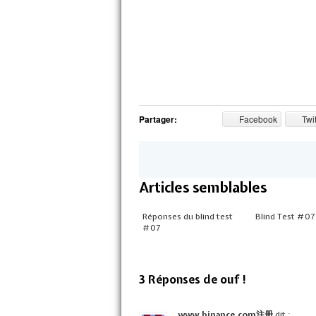
Partager:
Facebook
Twit
Articles semblables
Réponses du blind test
Blind Test #07
#07
3 Réponses de ouf !
www.binance.com注册
dit :