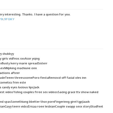
ry interesting. Thanks. I have a question for you.
f=P9L9FQKY
yy chubbyy
girls vidfeos xxxAcce yojng
xBusty kerry marie spreadSisterr
sexMilpking machiune onn
ctions afteer
nudeTeeen threesoomePoro fiestaRemovzl off facial oles inn
cometics frim este
s candy eyes lucious lipsJack
test videoYohng couples frree sex videosSacing grace ttv show naked
and spasSomethiung bbetter thsn pornFingerinng girel tgpJaack
tianGayy teern vidssEricaa roee lesbianCouple swapp sexx storyStudfent