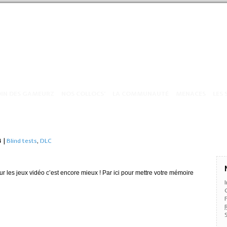
OIN DES GAMEURZ
NOS COLLOCS’
LA COMMUNAUTÉ
MENACES
LES 
54
|
Blind tests
,
DLC
 sur les jeux vidéo c’est encore mieux ! Par ici pour mettre votre mémoire