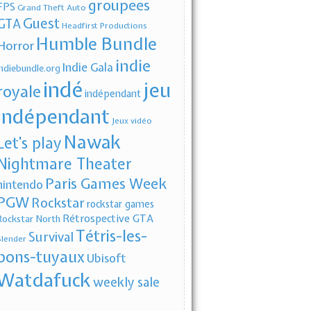
groupees
FPS
Grand Theft Auto
Guest
GTA
Headfirst Productions
Humble Bundle
Horror
indie
Indie Gala
indiebundle.org
indé
jeu
royale
indépendant
indépendant
Jeux vidéo
Nawak
Let's play
Nightmare Theater
Paris Games Week
nintendo
PGW
Rockstar
rockstar games
Rétrospective GTA
Rockstar North
Tétris-les-
Survival
Slender
bons-tuyaux
Ubisoft
Watdafuck
weekly sale