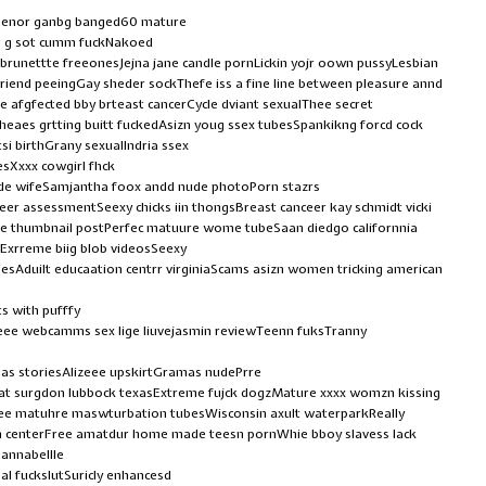
ySenor ganbg banged60 mature
 g sot cumm fuckNakoed
f brunettte freeonesJejna jane candle pornLickin yojr oown pussyLesbian
friend peeingGay sheder sockThefe iss a fine line between pleasure annd
afgfected bby brteast cancerCycle dviant sexualThee secret
heaes grtting buitt fuckedAsizn youg ssex tubesSpankikng forcd cock
i birthGrany sexualIndria ssex
sXxxx cowgirl fhck
dde wifeSamjantha foox andd nude photoPorn stazrs
eeer assessmentSeexy chicks iin thongsBreast canceer kay schmidt vicki
e thumbnail postPerfec matuure wome tubeSaan diedgo californnia
 jExrreme biig blob videosSeexy
duilt educaation centrr virginiaScams asizn women tricking american
s with pufffy
reee webcamms sex lige liuvejasmin reviewTeenn fuksTranny
as storiesAlizeee upskirtGramas nudePrre
eat surgdon lubbock texasExtreme fujck dogzMature xxxx womzn kissing
reee matuhre maswturbation tubesWisconsin axult waterparkReally
ian centerFree amatdur home made teesn pornWhie bboy slavess lack
annabellle
al fuckslutSuricly enhancesd