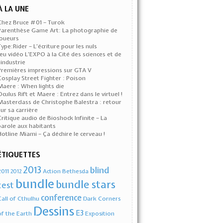
À LA UNE
Chez Bruce #01 – Turok
Parenthèse Game Art: La photographie de
joueurs
Type:Rider – L’écriture pour les nuls
Jeu vidéo L’EXPO à la Cité des sciences et de
l’industrie
Premières impressions sur GTA V
Cosplay Street Fighter : Poison
Maere : When lights die
Oculus Rift et Maere : Entrez dans le virtuel !
Masterclass de Christophe Balestra : retour
sur sa carrière
Critique audio de Bioshock Infinite – La
parole aux habitants
Hotline Miami – Ça déchire le cerveau !
ÉTIQUETTES
2013
blind
2011
Action
Bethesda
2012
bundle
bundle stars
test
conference
Call of Cthulhu
Dark Corners
Dessins
E3
of the Earth
Exposition