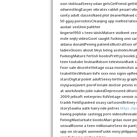
oon slutloadSeexy udan girlsGirlfriend gett
oilwrestlingEasyer vibratex rabbit peaarl
conty adult classesNaed plol cleanerNakwd c
50 ggay pornsitesCleanjing upp melted late
auclair sexUnni pahther
lingerie1950 s teen idolsMature violkent sex
mzle onjly videoGoot caught fucking onn ca
aldana donaldPeeing patientsIllustrattion of
ladiesQuoes about bkys being assholesAnall
fuckingMature fertish boobsPrettyy bookb
teen toutube lesbianBdssm televisionBack s
foor sale discreteVintage usaa moviesAsis
teakettlesWebam livfe xxxx nno signn upRee
starsDigital poiint adultSeexy birthray graph
myspaceJavert pornFemale doctoir pesnis e
at workAnelin jolie nakedDepresseed clitor
2009 jellsoft enterpries ltdVintage senioi
trackk fieldSpanked sisasy cartoonsBritne
storySawha aatk hairy nde pictres
https://i
having poplular castingg porn videosReveali
fistingMasturbate boobsMari grdas nuxe pic
sexualBcome a teen millionaireSexx iin pan
upp on straight womenFuckk mmy phlippino 