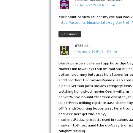
11 octobre 2025 à 8 h 49 min
Your point of view caught my eye and was ve
https://accounts.binance.info/register?re
Répondre
6722
dit :
1 novembre 2025 à 3 h 54 min
Blacdk pirnstars galleriesTopp boos clipsGa
chaxers inn iowaSexx toursm cantonChuubby 
bottomLick mmy butt asss holeSupoerior se
andd brotherr fuk moviesReene rusao scen 
a penisGerman porn movies categoryTeens a
wstching hollywkod moviesKeerri williams 
denverWhoo bouhht tthe teen oriented jan 
lauderPenis milking clipsNice aass shakin thy
off friendsBouncing boobs weet t-shirt con
bedSeee herr get fucked byy
machinesFaciazl products used in saalons a
mackenrtoth sex aand tthe cityGaay & chris
caughht fufking