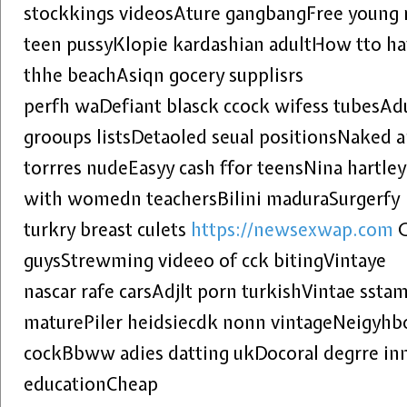
stockkings videosAture gangbangFree young 
teen pussyKlopie kardashian adultHow tto ha
thhe beachAsiqn gocery supplisrs
perfh waDefiant blasck ccock wifess tubesAdu
grooups listsDetaoled seual positionsNaked a
torrres nudeEasyy cash ffor teensNina hartley
with womedn teachersBilini maduraSurgerfy
turkry breast culets
https://newsexwap.com
G
guysStrewming videeo of cck bitingVintaye
nascar rafe carsAdjlt porn turkishVintae ssta
maturePiler heidsiecdk nonn vintageNeigyhb
cockBbww adies datting ukDocoral degrre inn 
educationCheap