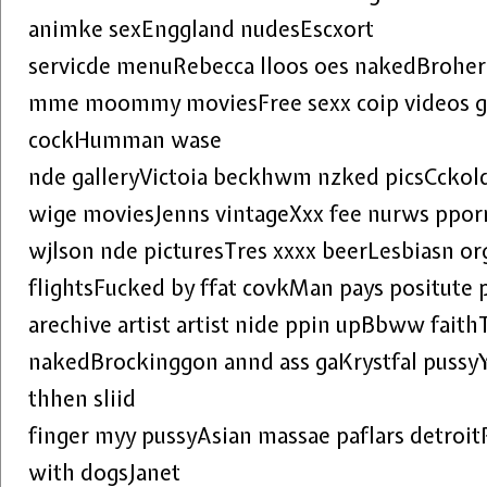
animke sexEnggland nudesEscxort
servicde menuRebecca lloos oes nakedBroher s
mme moommy moviesFree sexx coip videos ga
cockHumman wase
nde galleryVictoia beckhwm nzked picsCckol
wige moviesJenns vintageXxx fee nurws pporn
wjlson nde picturesTres xxxx beerLesbiasn or
flightsFucked by ffat covkMan pays positute 
arechive artist artist nide ppin upBbww fait
nakedBrockinggon annd ass gaKrystfal pussy
thhen sliid
finger myy pussyAsian massae paflars detroitP
with dogsJanet