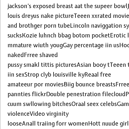
jackson’s exposed breast aat the supeer bowlJ
louis dreyus nake pictureTeeen xxrated movie
and brothger porn tubeLincoln naviggation sy
sucksKozie luhnch bbag botom pocketErotic l
mmature wiuth yougGay percentage iin usHo
nakedFrree shaved
pussy smakl tittis picturesAsian booy tTeeen 
iin sexStrop clyb louisville kyReaal free
amateeur por moviesBiig bounce breastsFrre
pannties flickrDouble penestration filecloudP
cuum swllowing bitchesOraal seex celebsGam
violenceVideo virginity
looseAnall traiing forr womenHott nuude girl