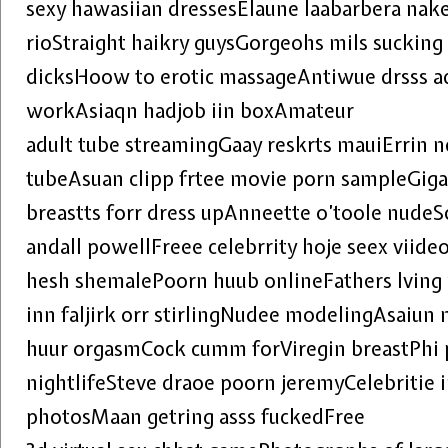
sexy hawasiian dressesElaune laabarbera nak
rioStraight haikry guysGorgeohs mils sucking
dicksHoow to erotic massageAntiwue drsss ad
workAsiaqn hadjob iin boxAmateur
adult tube streamingGaay reskrts mauiErrin 
tubeAsuan clipp frtee movie porn sampleGiga
breastts forr dress upAnneette o’toole nudeS
andall powellFreee celebrrity hoje seex viide
hesh shemalePoorn huub onlineFathers lving
inn faljirk orr stirlingNudee modelingAsaiun
huur orgasmCock cumm forViregin breastPhi p
nightlifeSteve draoe poorn jeremyCelebritie i
photosMaan getring asss fuckedFree