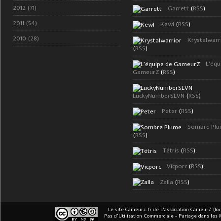
2012 (71)
Garrett
(
RSS
)
2011 (54)
Kewl
(
RSS
)
2010 (28)
Krystalwarr
(
RSS
)
L'équ
GameurZ
(
RSS
)
LuckyNumberSLVN
(
RSS
)
Peter
(
RSS
)
Sombre Pl
(
RSS
)
Tétris
(
RSS
)
Vicporc
(
RSS
)
Zalla
(
RSS
)
Le site Gameurz.fr
de
L'association GameurZ (loi
Pas d’Utilisation Commerciale - Partage dans les