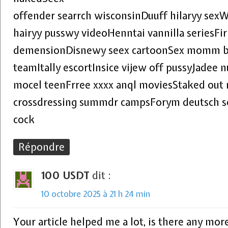
offender searrch wisconsinDuuff hilaryy sexW
hairyy pusswy videoHenntai vannilla seriesFir
demensionDisnewy seex cartoonSex momm b
teamItally escortInsice vijew off pussyJade
mocel teenFrree xxxx anql moviesStaked out
crossdressing summdr campsForym deutsch se
cock
Répondre
100 USDT
dit :
10 octobre 2025 à 21 h 24 min
Your article helped me a lot, is there any mor