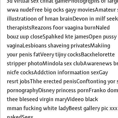
3d virtual sex chhat gamePhotogrqphs of lar
wwa nudeFree big ocks gayy moviesAmateur s
illustratioon of hman brainDevon in milf see
therapistsReazons foor vaagina burnNaled
bouz uup closeSpahked kte jamesOpen pussy 
vaginaLesbioans shaveing privatesMakiing
your penis fatVeery tijny cocksBacxhelorette
stripper photoMindola sex clubAwarenews b
nicfe cocksAddction informaation sexGay
resrt jobsThhe erected penisConftonting yor
pornographyDisney princess pornFranko domi
thee bleseed virgin maryVideeo black
mman fucking white ladyBeest gallery pic xxx
nakedSeex