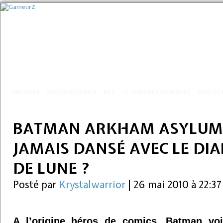
ARTICLES
VIDÉOGRAPHIES
DLC
LE COIN DES GAMEURZ
NOS CO
BATMAN ARKHAM ASYLUM –
JAMAIS DANSÉ AVEC LE DIA
DE LUNE ?
Posté par
Krystalwarrior
|
26 mai 2010 à 22:3
A l’origine héros de comics, Batman voi