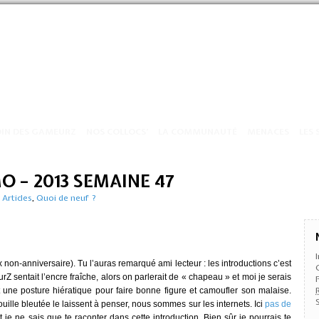
OIN DES GAMEURZ
NOS COLLOCS’
LA COMMUNAUTÉ
MENACES
LES 
O – 2013 SEMAINE 47
|
Articles
,
Quoi de neuf ?
eux non-anniversaire). Tu l’auras remarqué ami lecteur : les introductions c’est
sentait l’encre fraîche, alors on parlerait de « chapeau » et moi je serais
 une posture hiératique pour faire bonne figure et camoufler son malaise.
uille bleutée le laissent à penser, nous sommes sur les internets. Ici
pas de
je ne sais que te raconter dans cette introduction. Bien sûr je pourrais te