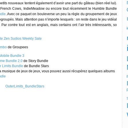
etits nouveaux tentent également d’avoir une part du gâteau (bien réel lui).
, French Cows, IndieMeadow ou encore tout récemment le Humble Bundle
ndle
. Avec ce paquet on bouleverse un peu la règle du groupement de jeux
egroupés. Mais attention pas n’importe lesquels : on reste dans le jeu vidéal
Par contre tout est en anglais, mais certains ont l’air très intéressants, so
e Zen Sudios Weekly Sale
umbo
de Groupees
obile Bundle 3
me Bundle 2.0
de Story Bundle
r Limits Bundle
de Bundle Stars
 la musique de jeux de jeux, vous pouvez aussi récupérez quelques albums
ndle