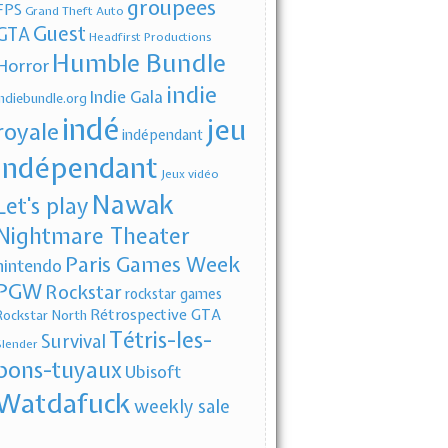
groupees
FPS
Grand Theft Auto
Guest
GTA
Headfirst Productions
Humble Bundle
Horror
indie
Indie Gala
indiebundle.org
indé
jeu
royale
indépendant
indépendant
Jeux vidéo
Nawak
Let's play
Nightmare Theater
Paris Games Week
nintendo
PGW
Rockstar
rockstar games
Rétrospective GTA
Rockstar North
Tétris-les-
Survival
Slender
bons-tuyaux
Ubisoft
Watdafuck
weekly sale