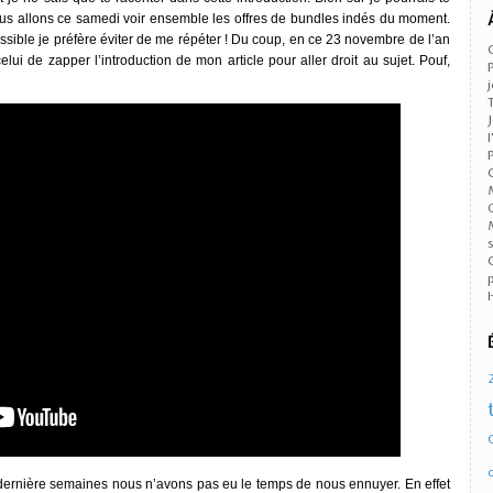
us allons ce samedi voir ensemble les offres de bundles indés du moment.
ssible je préfère éviter de me répéter ! Du coup, en ce 23 novembre de l’an
lui de zapper l’introduction de mon article pour aller droit au sujet. Pouf,
 dernière semaines nous n’avons pas eu le temps de nous ennuyer. En effet