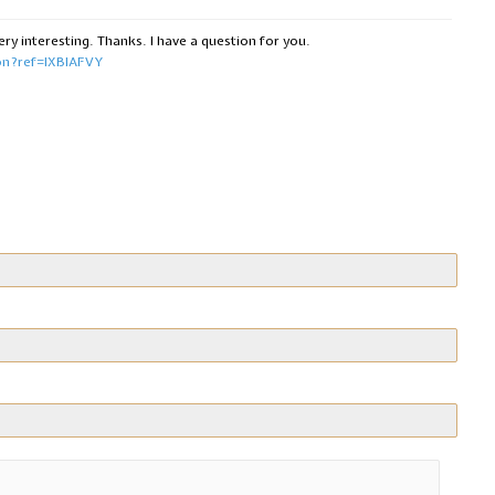
ry interesting. Thanks. I have a question for you.
son?ref=IXBIAFVY