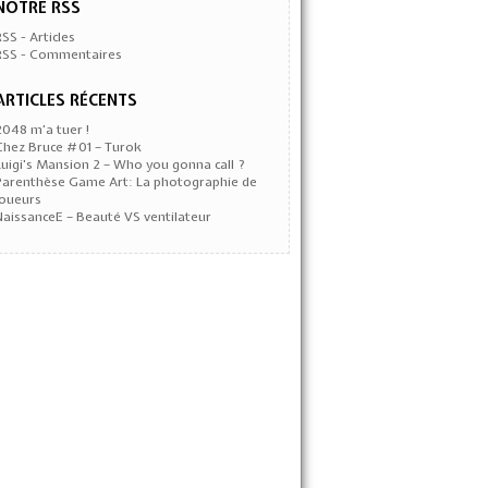
NOTRE RSS
RSS - Articles
RSS - Commentaires
ARTICLES RÉCENTS
2048 m’a tuer !
Chez Bruce #01 – Turok
Luigi’s Mansion 2 – Who you gonna call ?
Parenthèse Game Art: La photographie de
joueurs
NaissanceE – Beauté VS ventilateur