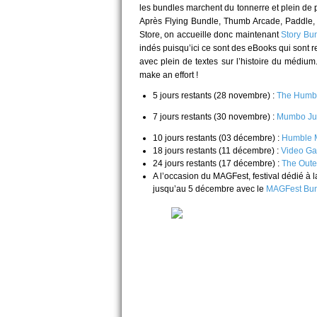
les bundles marchent du tonnerre et plein de p
Après Flying Bundle, Thumb Arcade, Paddle
Store, on accueille donc maintenant
Story Bu
indés puisqu’ici ce sont des eBooks qui sont r
avec plein de textes sur l’histoire du médium. 
make an effort !
5 jours restants (28 novembre) :
The Humbl
7 jours restants (30 novembre) :
Mumbo J
10 jours restants (03 décembre) :
Humble M
18 jours restants (11 décembre) :
Video Ga
24 jours restants (17 décembre) :
The Oute
A l’occasion du MAGFest, festival dédié à
jusqu’au 5 décembre avec le
MAGFest Bu