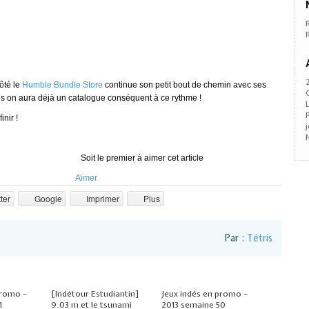
ôté le
Humble Bundle Store
continue son petit bout de chemin avec ses
s on aura déjà un catalogue conséquent à ce rythme !
nir !
Soit le premier à aimer cet article
Aimer
ter
Google
Imprimer
Plus
Par :
Tétris
promo –
[Indétour Estudiantin]
Jeux indés en promo –
1
9.03 m et le tsunami
2013 semaine 50