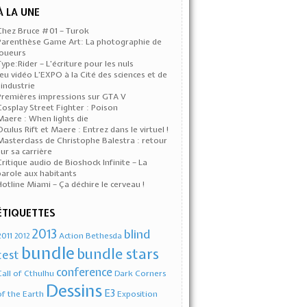
À LA UNE
Chez Bruce #01 – Turok
Parenthèse Game Art: La photographie de
joueurs
Type:Rider – L’écriture pour les nuls
Jeu vidéo L’EXPO à la Cité des sciences et de
l’industrie
Premières impressions sur GTA V
Cosplay Street Fighter : Poison
Maere : When lights die
Oculus Rift et Maere : Entrez dans le virtuel !
Masterclass de Christophe Balestra : retour
sur sa carrière
Critique audio de Bioshock Infinite – La
parole aux habitants
Hotline Miami – Ça déchire le cerveau !
ÉTIQUETTES
2013
blind
2011
Action
Bethesda
2012
bundle
bundle stars
test
conference
Call of Cthulhu
Dark Corners
Dessins
E3
of the Earth
Exposition