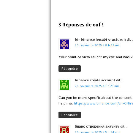
3 Réponses de ouf !
bir binance hesabi olusturun
dit 
20 novembre 2025 à 8 h 52 min
Your point of view caught my eye and was ve
Répondre
binance create account
dit :
26 novembre 2025 à 3 h 23 min
Can you be more specific about the content o
help me.
https://www.binance.com/zh-CN/r
Répondre
бнанс створення акаунту
dit :
29 novembre 2025 à 5 h 54 min