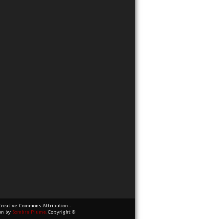
Creative Commons Attribution -
on
by
Sombre Plume.
Copyright ©