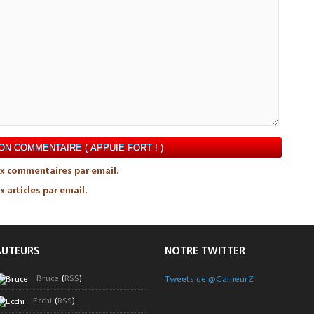
x commentaires par email.
articles par email.
AUTEURS
NOTRE TWITTER
Bruce
(
RSS
)
Tweets de @GameurZ
Ecchi
(
RSS
)