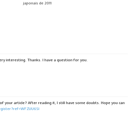
japonais de 2011
:
ry interesting. Thanks. I have a question for you.
f your article? After reading it, I still have some doubts. Hope you can
egister?ref=WFZUU6SI