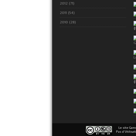
2012 (71)
2011 (54)
2010 (28)
(
G
L
(
Le site Gam
Pas d’Utilisa