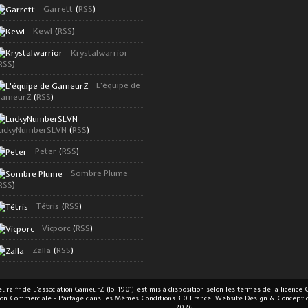
Garrett
(
RSS
)
Kewl
(
RSS
)
Krystalwarrior
RSS
)
L'équipe de
ameurZ
(
RSS
)
uckyNumberSLVN
(
RSS
)
Peter
(
RSS
)
Sombre Plume
RSS
)
Tétris
(
RSS
)
Vicporc
(
RSS
)
Zalla
(
RSS
)
eurz.fr
de
L'association GameurZ (loi 1901)
est mis à disposition selon les termes de la
licence 
tion Commerciale - Partage dans les Mêmes Conditions 3.0 France.
Website Design & Concepti
2026