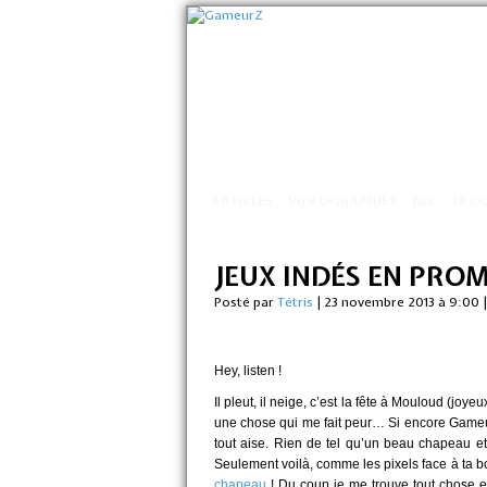
ARTICLES
VIDÉOGRAPHIES
DLC
LE C
JEUX INDÉS EN PROM
Posté par
Tétris
|
23 novembre 2013 à 9:00
Hey, listen !
Il pleut, il neige, c’est la fête à Mouloud (joy
une chose qui me fait peur… Si encore GameurZ 
tout aise. Rien de tel qu’un beau chapeau et
Seulement voilà, comme les pixels face à ta bo
chapeau
! Du coup je me trouve tout chose et 