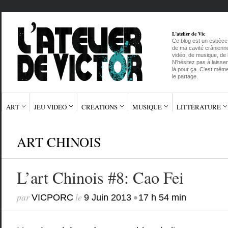
L’atelier de Vic
Ce blog est un espèce d
de ma cavité crânienne.
vidéo, de musique, de l
N'hésitez pas à laisser
là pour ça. C'est même 
le partage.
ART
JEU VIDÉO
CRÉATIONS
MUSIQUE
LITTÉRATURE
ART CHINOIS
L’art Chinois #8: Cao Fei
par
le
•
VICPORC
9 Juin 2013
17 h 54 min