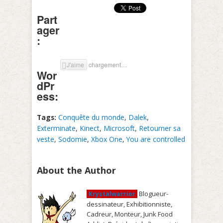
Part
ager
:
J'aime
chargement…
Wor
dPr
ess:
Tags:
Conquête du monde
,
Dalek
,
Exterminate
,
Kinect
,
Microsoft
,
Retourner sa
veste
,
Sodomie
,
Xbox One
,
You are controlled
About the Author
Blogueur-
Krystalwarrior
dessinateur, Exhibitionniste,
Cadreur, Monteur, Junk Food