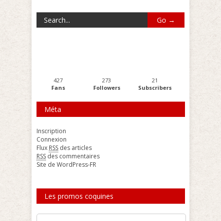
427
273
21
Fans
Followers
Subscribers
Méta
Inscription
Connexion
Flux
RSS
des articles
RSS
des commentaires
Site de WordPress-FR
Les promos coquines