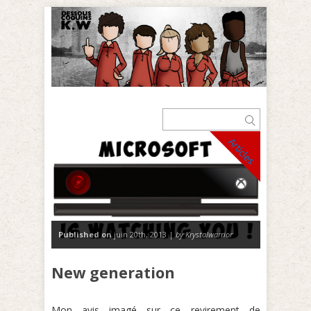
Articles
Published on
juin 20th, 2013 |
by Krystalwarrior
New generation
Mon avis imagé sur ce revirement de