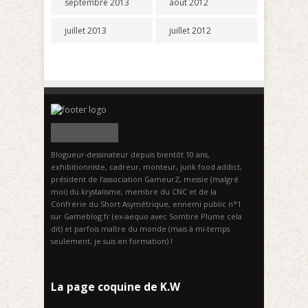
septembre 2013
août 2012
juillet 2013
juillet 2012
Blogueur-dessinateur depuis bientôt 10 ans,
exhibitionniste, cadreur, monteur, junk food addict,
président de l’association GameurZ, messie (malgré
moi) du krystalisme, membre du CNC et de la
Confrérie du Short Asymétrique, ennemi public n°1
sur Gameblog.fr (ex-aequo avec Sombre Plume cela
dit) et parfois maître du monde (mais à mi-temps
seulement, je suis en formation) !
La page coquine de K.W