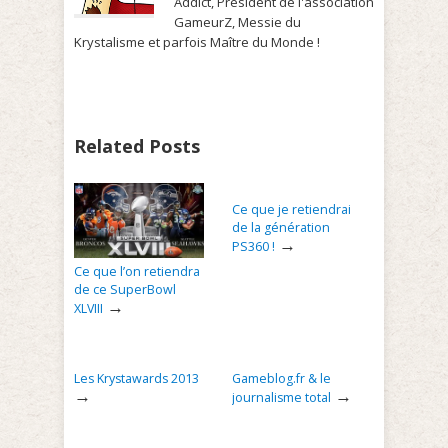
Addict, Président de l'association
GameurZ, Messie du
Krystalisme et parfois Maître du Monde !
Related Posts
Ce que je retiendrai
de la génération
→
PS360 !
Ce que l’on retiendra
de ce SuperBowl
→
XLVIII
Les Krystawards 2013
Gameblog.fr & le
→
→
journalisme total