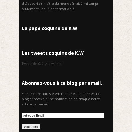
dit) et parfois maître du monde (mais à mi-temps
seulement, je suis en formation) !
La page coquine de K.W
Les tweets coquins de K.W
Tweets de @Krystalwarrior
Abonnez-vous à ce blog par email.
Entrez votre adresse email pour vous abonner à ce
blog et recevoir une notification de chaque nouvel
article par email.