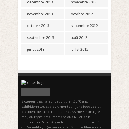
décembre 2013
novembre 2012
novembre 2013
octobre 2012
octobre 2013
septembre 2012
septembre 2013
août 2012
juillet 2013
juillet 2012
Blogueur-dessinateur depuis bientôt 10 ans,
exhibitionniste, cadreur, monteur, junk food addict,
président de l’association GameurZ, messie (malgré
moi) du krystalisme, membre du CNC et de la
Confrérie du Short Asymétrique, ennemi public n°1
sur Gameblog.fr (ex-aequo avec Sombre Plume cela