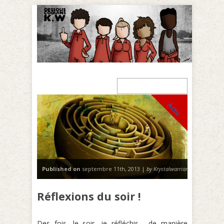
Actu
Published on
septembre 11th, 2013 |
by Krystalwarrior
Réflexions du soir !
Des fois, le soir, je réfléchis… de manière