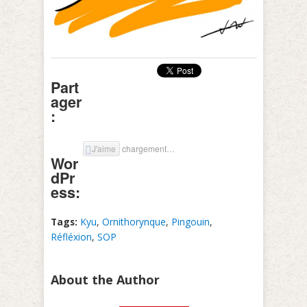
Part
ager
:
J'aime
chargement…
Wor
dPr
ess:
Tags:
Kyu
,
Ornithorynque
,
Pingouin
,
Réfléxion
,
SOP
About the Author