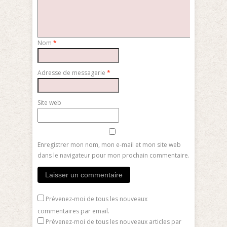
Nom
*
Adresse de messagerie
*
Site web
Enregistrer mon nom, mon e-mail et mon site web
dans le navigateur pour mon prochain commentaire.
Prévenez-moi de tous les nouveaux
commentaires par email.
Prévenez-moi de tous les nouveaux articles par