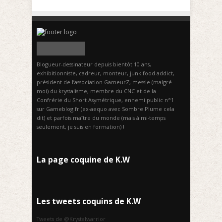
Blogueur-dessinateur depuis bientôt 10 ans,
exhibitionniste, cadreur, monteur, junk food addict,
président de l’association GameurZ, messie (malgré
moi) du krystalisme, membre du CNC et de la
Confrérie du Short Asymétrique, ennemi public n°1
sur Gameblog.fr (ex-aequo avec Sombre Plume cela
dit) et parfois maître du monde (mais à mi-temps
seulement, je suis en formation) !
La page coquine de K.W
Les tweets coquins de K.W
Tweets de @Krystalwarrior