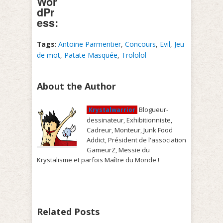
Wor
dPr
ess:
Tags:
Antoine Parmentier
,
Concours
,
Evil
,
Jeu
de mot
,
Patate Masquée
,
Trololol
About the Author
Blogueur-
Krystalwarrior
dessinateur, Exhibitionniste,
Cadreur, Monteur, Junk Food
Addict, Président de l'association
GameurZ, Messie du
Krystalisme et parfois Maître du Monde !
Related Posts