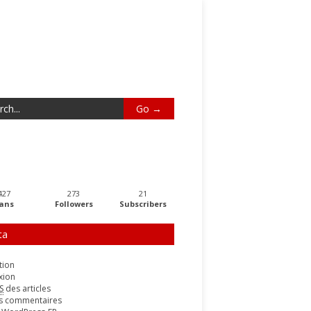
427
273
21
ans
Followers
Subscribers
ta
tion
xion
S
des articles
s commentaires