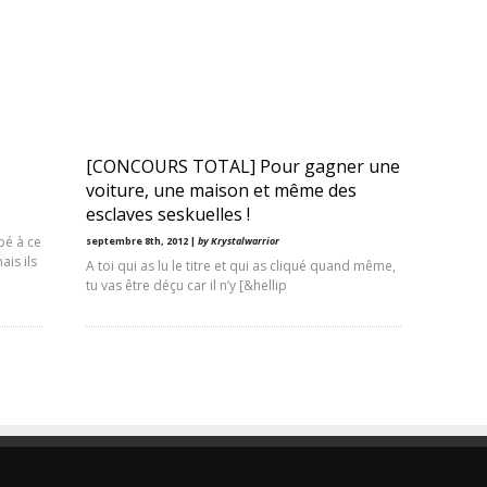
[CONCOURS TOTAL] Pour gagner une
voiture, une maison et même des
esclaves seskuelles !
pé à ce
septembre 8th, 2012 |
by Krystalwarrior
ais ils
A toi qui as lu le titre et qui as cliqué quand même,
tu vas être déçu car il n’y [&hellip