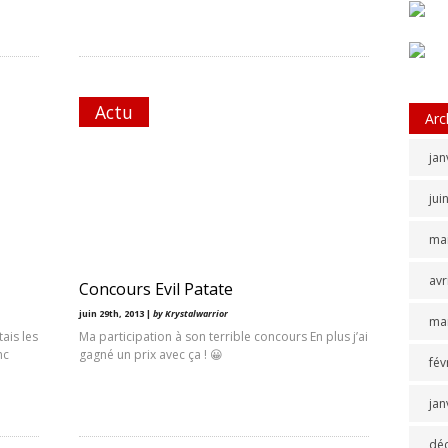
Actu
Arc
jan
jui
ma
avr
Concours Evil Patate
juin 29th, 2013 |
by Krystalwarrior
ma
tais les
Ma participation à son terrible concours En plus j’ai
nc
gagné un prix avec ça ! 😀
fév
jan
dé