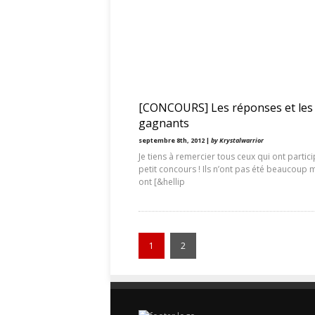
[CONCOURS] Les réponses et les
gagnants
septembre 8th, 2012 |
by Krystalwarrior
Je tiens à remercier tous ceux qui ont partici
petit concours ! Ils n’ont pas été beaucoup m
ont [&hellip
1
2