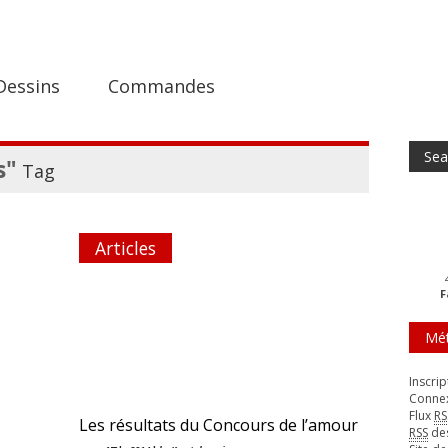
Dessins
Commandes
s"
Tag
Articles
F
Mé
Inscrip
Conne
Flux
RS
Les résultats du Concours de l’amour
RSS
de