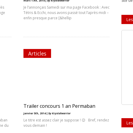
Site d
mars 17th, 2014 |
by Krystalwarrior
rès
Je l’annonçais Samedi sur ma page Facebook : Avec
nge
Tétris & Ecchi, nous avons passé tout l’après midi –
enfin presque parce [&hellip
Les
Articles
Trailer concours 1 an Permaban
janvier 5th, 2014 |
by Krystalwarrior
maban
Le titre est assez clair je suppose ! 😉 Bref, rendez
Les
ne du
vous demain !