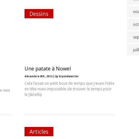
no
Dessins
oc
se
jui
Une patate à Nowel
décembre 8th, 2012 |
by Krystalwarrior
Cela faisait un petit bout de temps que j’avais l’idée
en tête mais impossible de trouver le temps pour
e suis
le [&hellip
Articles