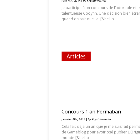
juin 4th, 2014 |
by Krystalwarrior
Je participe à un concours de l’adorable et t
talentueuse Codynn. Une décision bien étra
quand on sait que j’ai [&hellip
Articles
Concours 1 an Permaban
janvier 6th, 2014 |
by Krystalwarrior
Cela fait déjà un an que je me suis fait per
de Gameblog pour avoir osé publier L’Origi
monde [&hellip