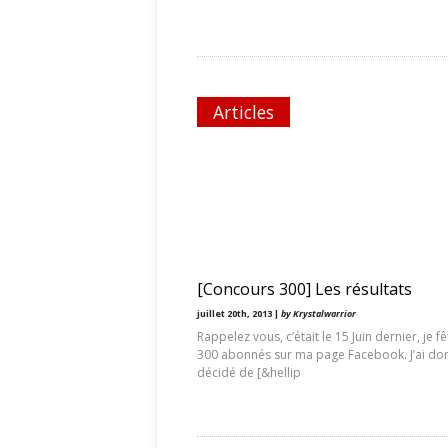
Articles
[Concours 300] Les résultats
juillet 20th, 2013 |
by Krystalwarrior
Rappelez vous, c’était le 15 Juin dernier, je fê
300 abonnés sur ma page Facebook. J’ai do
décidé de [&hellip