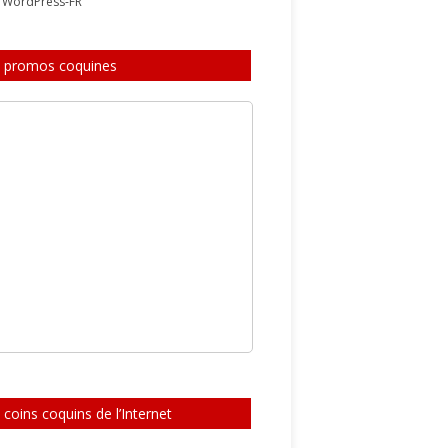
e WordPress-FR
 promos coquines
 coins coquins de l’Internet