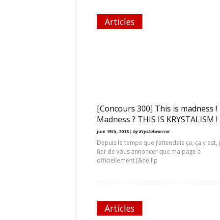
Articles
[Concours 300] This is madness !
Madness ? THIS IS KRYSTALISM !
juin 15th, 2013 |
by Krystalwarrior
Depuis le temps que j’attendais ça, ça y est, j
fier de vous annoncer que ma page a
officiellement [&hellip
Articles