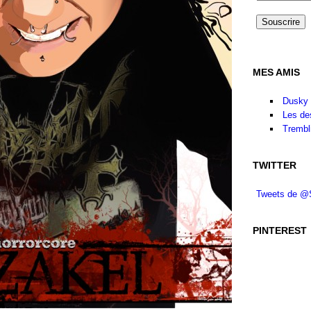
MES AMIS
Dusky 
Les de
Trembl
TWITTER
Tweets de @
PINTEREST