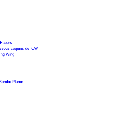
Papers
ssous coquins de K.W
ing Wing
SombrePlume