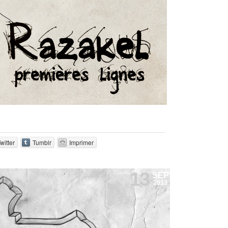
witter
Tumblr
Imprimer
13
SEP
2013