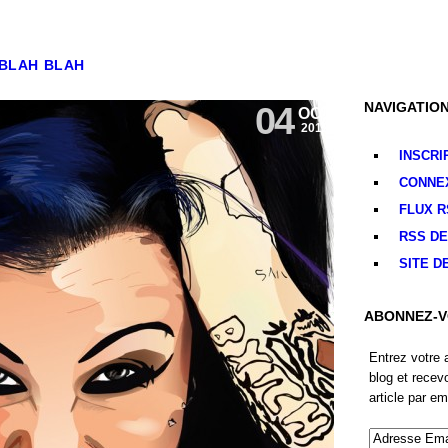
BLAH BLAH
NAVIGATIO
04
OCT
2013
INSCRI
CONNE
FLUX
R
RSS
DE
SITE D
ABONNEZ-V
Entrez votre 
blog et recev
article par em