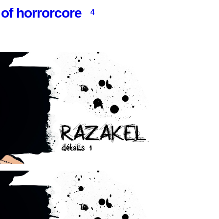
of horrorcore
4