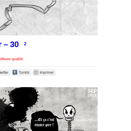
r – 30
2
lleure qualité.
witter
Tumblr
Imprimer
12
SEP
2013