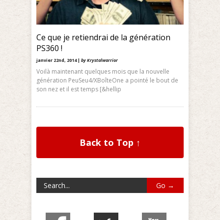
Ce que je retiendrai de la génération
PS360 !
janvier 22nd, 2014 |
by Krystalwarrior
Voilà maintenant quelques mois que la nouvelle
génération PeuSeu4/XBoîteOne a pointé le bout de
son nez et il est temps [&hellip
Back to Top ↑