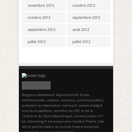
novembre 2013
octobre 2012
octobre 2013
septembre 2012
septembre 2013
août 2012
juillet 2013
juillet 2012
Blogueur-dessinateur depuis bientôt 10 ans,
exhibitionniste, cadreur, monteur, junk food addict,
président de l’association GameurZ, messie (malgré
moi) du krystalisme, membre du CNC et de la
Confrérie du Short Asymétrique, ennemi public n°1
sur Gameblog.fr (ex-aequo avec Sombre Plume cela
dit) et parfois maître du monde (mais à mi-temps
seulement, je suis en formation) !