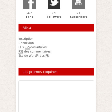
427
273
21
Fans
Followers
Subscribers
Méta
Inscription
Connexion
Flux
RSS
des articles
RSS
des commentaires
Site de WordPress-FR
Les promos coquines