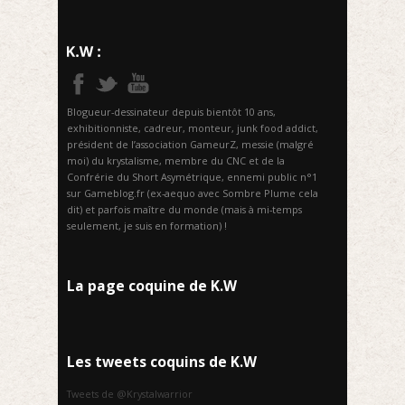
Blogueur-dessinateur depuis bientôt 10 ans,
exhibitionniste, cadreur, monteur, junk food addict,
président de l’association GameurZ, messie (malgré
moi) du krystalisme, membre du CNC et de la
Confrérie du Short Asymétrique, ennemi public n°1
sur Gameblog.fr (ex-aequo avec Sombre Plume cela
dit) et parfois maître du monde (mais à mi-temps
seulement, je suis en formation) !
La page coquine de K.W
Les tweets coquins de K.W
Tweets de @Krystalwarrior