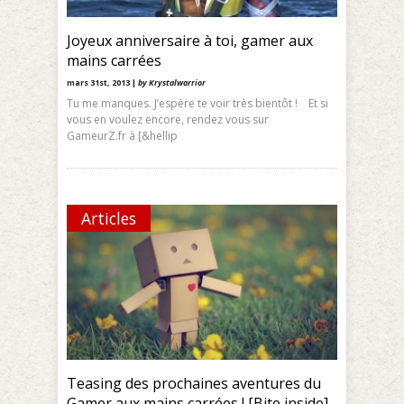
Joyeux anniversaire à toi, gamer aux
mains carrées
mars 31st, 2013 |
by Krystalwarrior
Tu me manques. J’espère te voir très bientôt ! Et si
vous en voulez encore, rendez vous sur
GameurZ.fr à [&hellip
Articles
Teasing des prochaines aventures du
Gamer aux mains carrées ! [Bite inside]