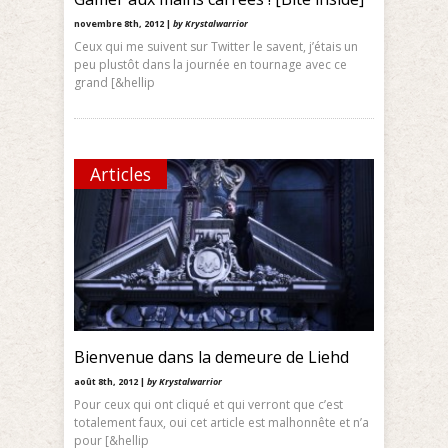
novembre 8th, 2012 |
by Krystalwarrior
Ceux qui me suivent sur Twitter le savent, j’étais un
peu plustôt dans la journée en tournage avec ce
grand [&hellip
Articles
Bienvenue dans la demeure de Liehd
août 8th, 2012 |
by Krystalwarrior
Pour ceux qui ont cliqué et qui verront que c’est
totalement faux, oui cet article est malhonnête et n’a
pour [&hellip