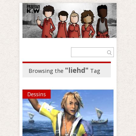
"liehd"
Browsing the
Tag
Dessins