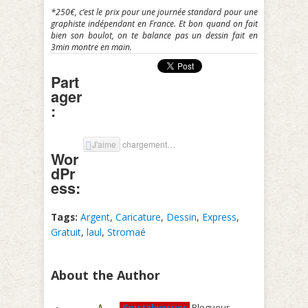
*250€, c’est le prix pour une journée standard pour une
graphiste indépendant en France. Et bon quand on fait
bien son boulot, on te balance pas un dessin fait en
3min montre en main.
Part
ager
:
J'aime
chargement…
Wor
dPr
ess:
Tags:
Argent
,
Caricature
,
Dessin
,
Express
,
Gratuit
,
laul
,
Stromaé
About the Author
Blogueur-
Krystalwarrior