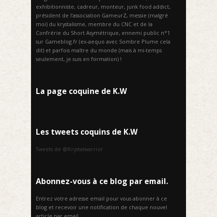
exhibitionniste, cadreur, monteur, junk food addict,
président de l’association GameurZ, messie (malgré
moi) du krystalisme, membre du CNC et de la
Confrérie du Short Asymétrique, ennemi public n°1
sur Gameblog.fr (ex-aequo avec Sombre Plume cela
dit) et parfois maître du monde (mais à mi-temps
seulement, je suis en formation) !
La page coquine de K.W
Les tweets coquins de K.W
Tweets de @Krystalwarrior
Abonnez-vous à ce blog par email.
Entrez votre adresse email pour vous abonner à ce
blog et recevoir une notification de chaque nouvel
article par email.